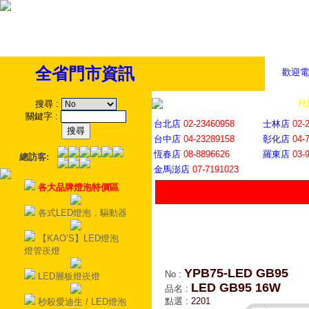
全省門市資訊
歡迎電
全省門市
│
社
搜尋
:
關鍵字
:
台北店
02-23460958
士林店
02-
台中店
04-23289158
彰化店
04-
恆春店
08-8896626
羅東店
03-
總訪客:
金馬澎店
07-7191023
各大品牌燈泡特價區
各式LED燈泡．驅動器
【KAO’S】LED燈泡
燈管崁燈
YPB75-LED GB95
No
:
LED層板燈崁燈
LED GB95 16W
品名
:
點選
:
2201
秒殺愛迪生 / LED燈泡