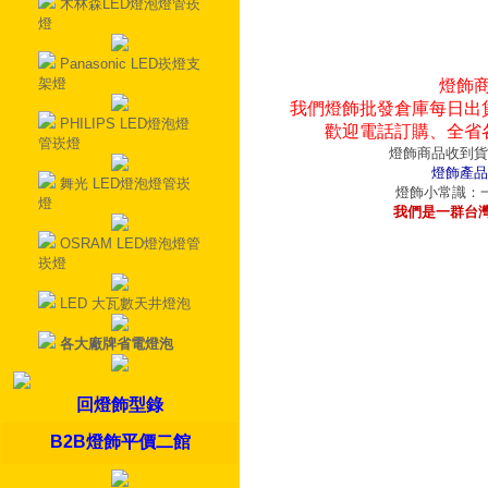
木林森LED燈泡燈管崁
燈
Panasonic LED崁燈支
架燈
燈飾
我們燈飾批發倉庫每日出
PHILIPS LED燈泡燈
歡迎電話訂購、全省
管崁燈
燈飾商品收到貨
燈飾產品
舞光 LED燈泡燈管崁
燈飾小常識：一
燈
我們是一群台
OSRAM LED燈泡燈管
崁燈
LED 大瓦數天井燈泡
各大廠牌省電燈泡
回燈飾型錄
B2B燈飾平價二館