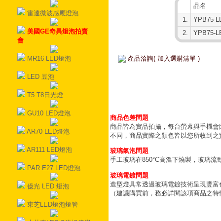
品名
雷達微波感應燈泡
1.
YPB75-LE
美國GE奇異燈泡拍賣
2.
YPB75-LE
會
MR16 LED燈泡
產品洽詢( 加入選購清單 )
LED 豆泡
T5 T8日光燈
GU10 LED燈泡
商品色差問題
商品皆為實品拍攝，每台螢幕與手機會
AR70 LED燈泡
不同，商品實際之顏色皆以您所收到之
AR111 LED燈泡
玻璃氣泡問題
手工玻璃在850°C高溫下燒製，玻璃
PAR E27 LED燈泡
玻璃電鍍問題
造型燈具常透過玻璃電鍍技術呈現豐富
億光 LED 燈泡
（建議購買前，務必詳閱該項商品之特
東芝LED燈泡燈管