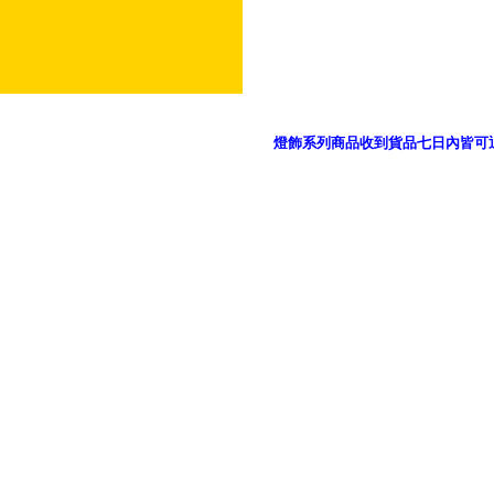
燈飾系列商品收到貨品七日內皆可
御品科技、YP燈飾網版權所有 c 2011 