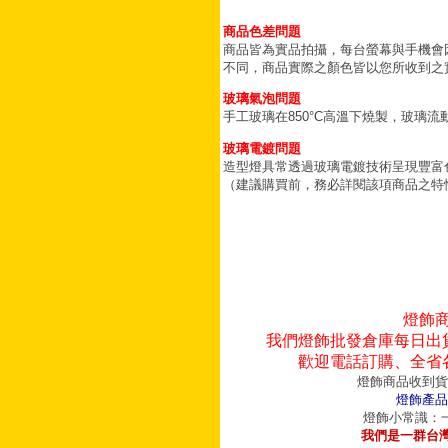
商品色差問題
商品皆為實品拍攝，每台螢幕與手機會
不同，商品實際之顏色皆以您所收到之
玻璃氣泡問題
手工玻璃在850°C高溫下燒製，玻璃
玻璃電鍍問題
造型燈具常透過玻璃電鍍技術呈現豐富
（建議購買前，務必詳閱該項商品之特
燈飾
我們燈飾批發倉庫每日出
歡迎電話訂購、全省
燈飾商品收到貨
燈飾產品
燈飾小常識：一
我們是一群台