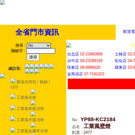
全省門市資訊
歡迎電
全省門市
│
社
搜尋
:
關鍵字
:
台北店
02-23460958
士林店
02-
台中店
04-23289158
彰化店
04-
恆春店
08-8896626
羅東店
03-
總訪客:
金馬澎店
07-7191023
愛迪生燈泡 / 鎢絲 /
LED
工業風吊燈
工業風單吸頂燈
YP88-KC2184
工業風半吸頂燈
No
:
工業風壁燈
品名
:
工業風金屬單吊燈
點選
:
2477