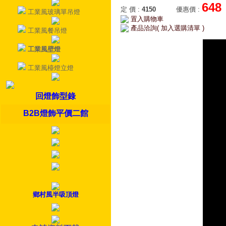
648
定 價
:
4150
優惠價
:
工業風玻璃單吊燈
置入購物車
產品洽詢( 加入選購清單 )
工業風餐吊燈
工業風壁燈
工業風檯燈立燈
回燈飾型錄
B2B燈飾平價二館
鄉村風半吸頂燈