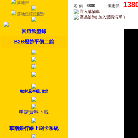
落地燈
138
定 價
:
8800
優惠價
:
置入購物車
落地燈檯燈配對
產品洽詢( 加入選購清單 )
回燈飾型錄
B2B燈飾平價二館
鄉村風半吸頂燈
申請資料下載
華南銀行線上刷卡系統