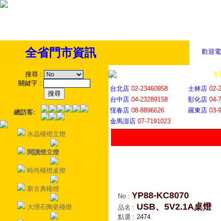
全省門市資訊
歡迎電
全省門市
│
社
搜尋
:
關鍵字
:
台北店
02-23460958
士林店
02-
台中店
04-23289158
彰化店
04-
恆春店
08-8896626
羅東店
03-
總訪客:
金馬澎店
07-7191023
水晶檯燈立燈
閱讀燈立燈
時尚檯燈桌燈
新古典檯燈
YP88-KC8070
No
:
USB、5V2.1A桌燈
大理石陶瓷檯燈
品名
:
點選
:
2474