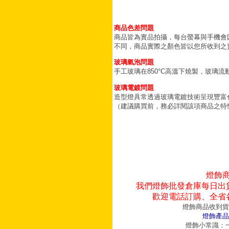
商品色差問題
商品皆為實品拍攝，每台螢幕與手機會
不同，商品實際之顏色皆以您所收到之
玻璃氣泡問題
手工玻璃在850°C高溫下燒製，玻璃
玻璃電鍍問題
造型燈具常透過玻璃電鍍技術呈現豐富
（建議購買前，務必詳閱該項商品之特
燈飾
我們燈飾批發倉庫每日出
歡迎電話訂購、全省
燈飾商品收到貨
燈飾產品
燈飾小常識：一