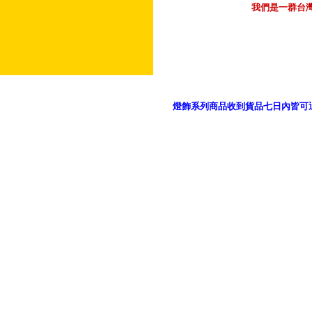
我們是一群台
燈飾系列商品收到貨品七日內皆可
御品科技、YP燈飾網版權所有 c 2011 