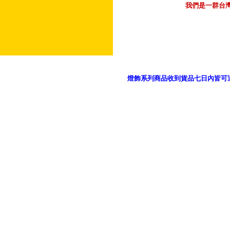
我們是一群台
燈飾系列商品收到貨品七日內皆可
御品科技、YP燈飾網版權所有 c 2011 