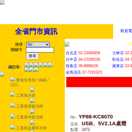
全省門市資訊
歡迎電
全省門市
│
社
搜尋
:
關鍵字
:
台北店
02-23460958
士林店
02-
台中店
04-23289158
彰化店
04-
恆春店
08-8896626
羅東店
03-
總訪客:
金馬澎店
07-7191023
愛迪生燈泡 / 鎢絲 /
LED
工業風吊燈
工業風單吸頂燈
YP88-KC8070
工業風半吸頂燈
No
:
USB、5V2.1A桌燈
品名
:
工業風金屬單吊燈
點選
:
2472