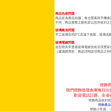
商品色差問題
商品皆為實品拍攝，每台螢幕與手機會
不同，商品實際之顏色皆以您所收到之
玻璃氣泡問題
手工玻璃在850°C高溫下燒製，玻璃
玻璃電鍍問題
造型燈具常透過玻璃電鍍技術呈現豐富
（建議購買前，務必詳閱該項商品之特
燈飾
我們燈飾批發倉庫每日出
歡迎電話訂購、全省
燈飾商品收到貨
燈飾產品
燈飾小常識：一