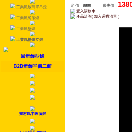
138
定 價
:
8800
優惠價
:
工業風玻璃單吊燈
置入購物車
產品洽詢( 加入選購清單 )
工業風餐吊燈
工業風壁燈
工業風檯燈立燈
回燈飾型錄
B2B燈飾平價二館
鄉村風半吸頂燈