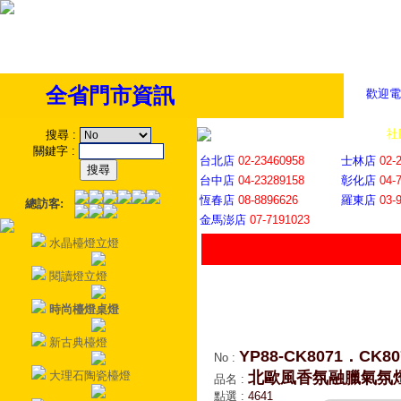
全省門市資訊
歡迎電
全省門市
│
社
搜尋
:
關鍵字
:
台北店
02-23460958
士林店
02-
台中店
04-23289158
彰化店
04-
恆春店
08-8896626
羅東店
03-
總訪客:
金馬澎店
07-7191023
水晶檯燈立燈
閱讀燈立燈
時尚檯燈桌燈
新古典檯燈
YP88-CK8071．CK80
No
:
大理石陶瓷檯燈
北歐風香氛融臘氣氛
品名
:
點選
:
4641