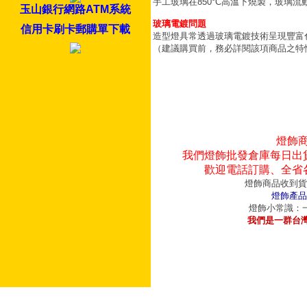
手工玻璃在850°C高溫下燒製，玻璃
玉山銀行網路ATM系統
玻璃電鍍問題
信用卡刷卡郵購單下載
造型燈具常透過玻璃電鍍技術呈現豐富
（建議購買前，務必詳閱該項商品之特
燈飾
我們燈飾批發倉庫每日出
歡迎電話訂購、全省
燈飾商品收到貨
燈飾產品
燈飾小常識：一
我們是一群台