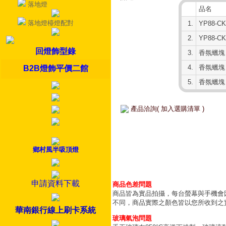
落地燈
品名
落地燈檯燈配對
1.
YP88-C
2.
YP88-C
回燈飾型錄
3.
香氛蠟塊
4.
香氛蠟塊
B2B燈飾平價二館
5.
香氛蠟塊
產品洽詢( 加入選購清單 )
鄉村風半吸頂燈
申請資料下載
商品色差問題
商品皆為實品拍攝，每台螢幕與手機會
不同，商品實際之顏色皆以您所收到之
華南銀行線上刷卡系統
玻璃氣泡問題