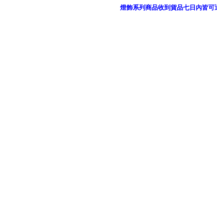
燈飾系列商品收到貨品七日內皆可
御品科技、YP燈飾網版權所有 c 2011 