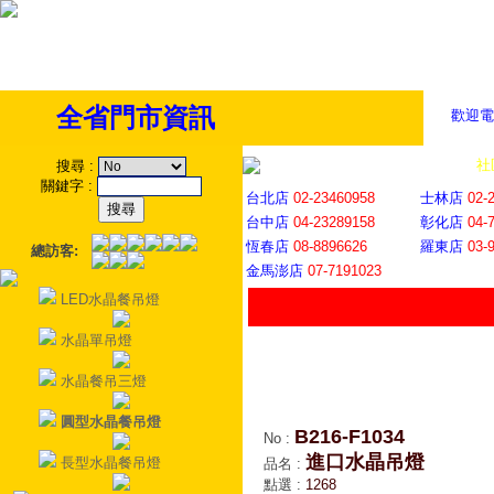
全省門市資訊
歡迎電
全省門市
│
社
搜尋
:
關鍵字
:
台北店
02-23460958
士林店
02-
台中店
04-23289158
彰化店
04-
恆春店
08-8896626
羅東店
03-
總訪客:
金馬澎店
07-7191023
LED水晶餐吊燈
水晶單吊燈
水晶餐吊三燈
圓型水晶餐吊燈
B216-F1034
No
:
進口水晶吊燈
長型水晶餐吊燈
品名
:
點選
:
1268