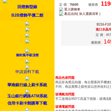
119
定 價
:
76600
優惠價
:
回燈飾型錄
置入購物車
產品洽詢( 加入選購清單 )
B2B燈飾平價二館
B216-F10
進口水晶
定 價
:
95
14
優惠價
:
鄉村風半吸頂燈
申請資料下載
商品色差問題
商品皆為實品拍攝，每台螢幕與手機會
華南銀行線上刷卡系統
不同，商品實際之顏色皆以您所收到之
玻璃氣泡問題
玉山銀行網路ATM系統
手工玻璃在850°C高溫下燒製，玻璃
信用卡刷卡郵購單下載
玻璃電鍍問題