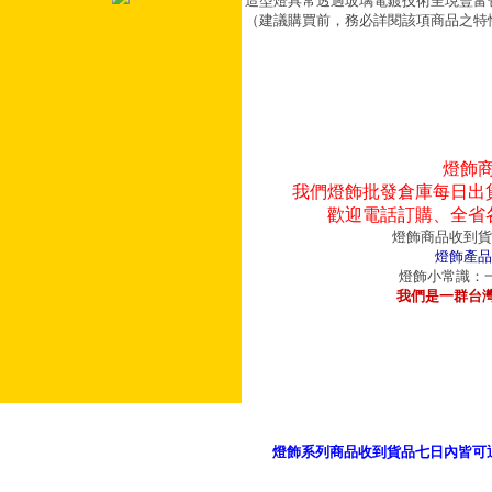
造型燈具常透過玻璃電鍍技術呈現豐富
（建議購買前，務必詳閱該項商品之特
燈飾
我們燈飾批發倉庫每日出
歡迎電話訂購、全省
燈飾商品收到貨
燈飾產品
燈飾小常識：一
我們是一群台
燈飾系列商品收到貨品七日內皆可
御品科技、YP燈飾網版權所有 c 2011 