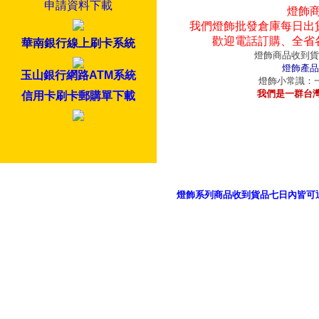
申請資料下載
燈飾
我們燈飾批發倉庫每日出
歡迎電話訂購、全省
華南銀行線上刷卡系統
燈飾商品收到貨
燈飾產品
玉山銀行網路ATM系統
燈飾小常識：一
我們是一群台
信用卡刷卡郵購單下載
燈飾系列商品收到貨品七日內皆可
御品科技、YP燈飾網版權所有 c 2011 