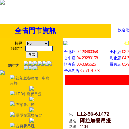
全省門市資訊
歡迎電
全省門市
│
社
搜尋
:
關鍵字
:
台北店
02-23460958
士林店
02-
台中店
04-23289158
彰化店
04-
恆春店
08-8896626
羅東店
03-
總訪客:
金馬澎店
07-7191023
複刻版餐吊燈．中島
吊燈
LED中島餐吊燈
布罩餐吊燈
L12-56-61472
No
:
長型布罩餐吊燈
阿拉加餐吊燈
品名
:
古典餐吊燈
點選
:
1134