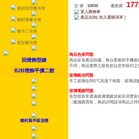
177
定 價
:
10650
優惠價
:
複刻造型餐吊燈
置入購物車
產品洽詢( 加入選購清單 )
鄉村風餐吊燈
餐吊三吊燈
長型餐吊燈
商品色差問題
回燈飾型錄
商品皆為實品拍攝，每台螢幕與手機會
不同，商品實際之顏色皆以您所收到之
B2B燈飾平價二館
玻璃氣泡問題
手工玻璃在850°C高溫下燒製，玻璃
玻璃電鍍問題
造型燈具常透過玻璃電鍍技術呈現豐富
（建議購買前，務必詳閱該項商品之特
鄉村風半吸頂燈