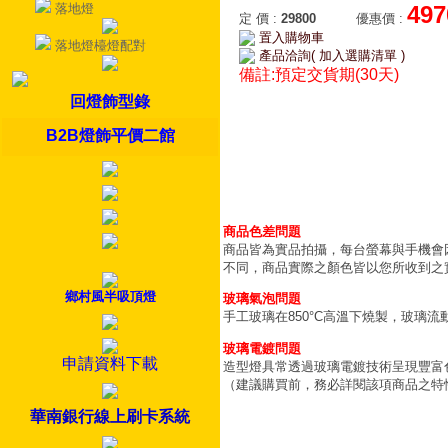
落地燈
497
定 價
:
29800
優惠價
:
置入購物車
落地燈檯燈配對
產品洽詢( 加入選購清單 )
備註:預定交貨期(30天)
回燈飾型錄
B2B燈飾平價二館
商品色差問題
商品皆為實品拍攝，每台螢幕與手機會
不同，商品實際之顏色皆以您所收到之
鄉村風半吸頂燈
玻璃氣泡問題
手工玻璃在850°C高溫下燒製，玻璃
玻璃電鍍問題
申請資料下載
造型燈具常透過玻璃電鍍技術呈現豐富
（建議購買前，務必詳閱該項商品之特
華南銀行線上刷卡系統