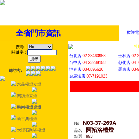
全省門市資訊
歡迎電
全省門市
│
社
搜尋
:
關鍵字
:
台北店
02-23460958
士林店
02-
台中店
04-23289158
彰化店
04-
恆春店
08-8896626
羅東店
03-
總訪客:
金馬澎店
07-7191023
水晶檯燈立燈
閱讀燈立燈
時尚檯燈桌燈
新古典檯燈
N03-37-269A
No
:
阿拓洛檯燈
大理石陶瓷檯燈
品名
:
點選
:
993