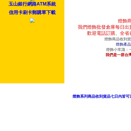
玉山銀行網路ATM系統
信用卡刷卡郵購單下載
燈飾
我們燈飾批發倉庫每日出
歡迎電話訂購、全省
燈飾商品收到貨
燈飾產品
燈飾小常識：一
我們是一群台
燈飾系列商品收到貨品七日內皆可
御品科技、YP燈飾網版權所有 c 2011 