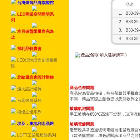
台灣燈飾品牌旗艦館
品名
1.
B33-39-
LED商業空間照明系
列
2.
B33-39
3.
B33-39
本月破盤限量售完為
止
4.
B33-39
福利品特賣會
產品洽詢( 加入選購清單 )
LED燈泡燈管光源量販
區
北歐風宜家設計燈飾
商品色差問題
燧火設計燈飾
商品皆為實品拍攝，每台螢幕與手機會
不同，商品實際之顏色皆以您所收到之
吊扇燈飾系列
玻璃氣泡問題
檯燈立燈系列
手工玻璃在850°C高溫下燒製，玻璃
埃及．奧地利水晶燈
玻璃電鍍問題
造型燈具常透過玻璃電鍍技術呈現豐富
LOFT工業風燈飾系列
（建議購買前，務必詳閱該項商品之特