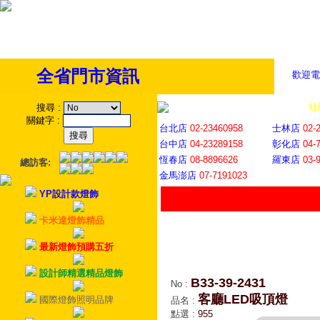
全省門市資訊
歡迎電
全省門市
│
社
搜尋
:
關鍵字
:
台北店
02-23460958
士林店
02-
台中店
04-23289158
彰化店
04-
恆春店
08-8896626
羅東店
03-
總訪客:
金馬澎店
07-7191023
YP設計款燈飾
卡米達燈飾精品
最新燈飾預購五折
設計師精選精品燈飾
B33-39-2431
No
:
客廳LED吸頂燈
國際燈飾照明品牌
品名
:
點選
:
955