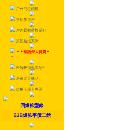
戶外門柱頭燈
景觀步道燈
戶外景觀壁燈系列
景觀路燈系列
＊＊聖誕燈大特賣＊
＊
燈飾吸頂盤零配件
居家裝置藝品
信用卡刷卡專區
回燈飾型錄
B2B燈飾平價二館