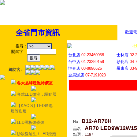
全省門市資訊
歡迎電
全省門市
│
社
搜尋
:
關鍵字
:
台北店
02-23460958
士林店
02-
台中店
04-23289158
彰化店
04-
恆春店
08-8896626
羅東店
03-
總訪客:
金馬澎店
07-7191023
各大品牌燈泡特價區
各式LED燈泡．驅動器
【KAO’S】LED燈泡
燈管崁燈
B12-AR70H
No
:
LED層板燈崁燈
AR70 LED9W12W
品名
:
秒殺愛迪生 / LED燈泡
點選
:
1197