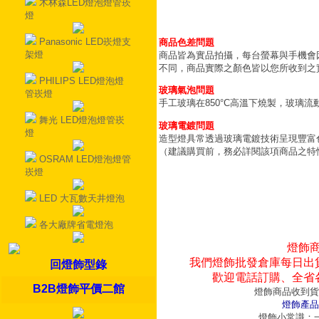
木林森LED燈泡燈管崁
燈
Panasonic LED崁燈支
商品色差問題
架燈
商品皆為實品拍攝，每台螢幕與手機會
不同，商品實際之顏色皆以您所收到之
PHILIPS LED燈泡燈
玻璃氣泡問題
管崁燈
手工玻璃在850°C高溫下燒製，玻璃
舞光 LED燈泡燈管崁
玻璃電鍍問題
燈
造型燈具常透過玻璃電鍍技術呈現豐富
（建議購買前，務必詳閱該項商品之特
OSRAM LED燈泡燈管
崁燈
LED 大瓦數天井燈泡
各大廠牌省電燈泡
燈飾
我們燈飾批發倉庫每日出
回燈飾型錄
歡迎電話訂購、全省
B2B燈飾平價二館
燈飾商品收到貨
燈飾產品
燈飾小常識：一