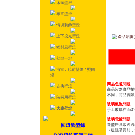
床頭壁燈
布罩壁燈
情境裝飾壁燈
上下投光壁燈
產品洽詢(
鄉村風壁燈
壁燈一燈
浴室 / 鏡前壁燈 / 照圖
燈
商品色差問題
古典壁燈
商品皆為實品拍
不同，商品實際
階梯用壁燈
玻璃氣泡問題
大廳壁燈
手工玻璃在85
玻璃電鍍問題
造型燈具常透過
回燈飾型錄
（建議購買前，