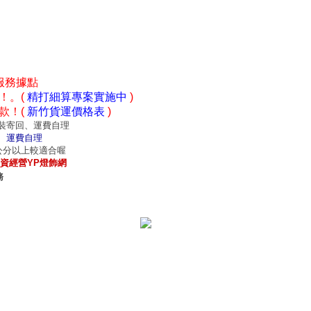
服務據點
！。(
精打細算專案實施中
)
款！(
新竹貨運價格表
)
裝寄回、運費自理
、運費自理
0公分以上較適合喔
資經營YP燈飾網
務
意見
｜
招商專區
｜
網站首頁
｜
我的最愛