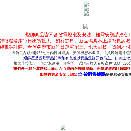
燈飾商品皆不含省電燈泡及安裝、如需安裝請洽各
飾批發倉庫每日出貨量大、如有缺貨、新品供應不上請您原諒喔
迎電話訂購、全省各縣市新竹貨運宅配三、七天到貨、貨到才付
燈飾商品收到貨品七日內皆可退換、安裝後恕不退換、退貨燈飾需原包
燈飾產品皆是實品拍照如有色差以實品燈飾顏色為主、如有退貨
燈飾小常識：一個燈泡適用一坪空間 選購吊燈天花板高度 300~32
我們是一群台灣燈飾工廠組合而成的燈飾批發商、由傳統燈飾目錄轉投
全省銷售據點
如需購買及安裝，請洽
提供您優質服
產品型錄
｜
銷售據點
｜
客服