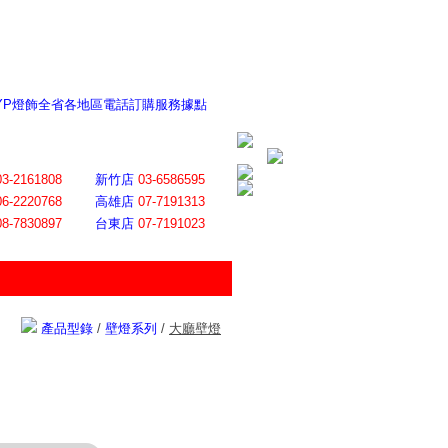
 YP燈飾全省各地區電話訂購服務據點
ite日誌 感謝莊記者熱情介紹
│
會員登入
│
回首頁
│
加入最愛
03-2161808
新竹店
03-6586595
06-2220768
高雄店
07-7191313
08-7830897
台東店
07-7191023
產品型錄
/
壁燈系列
/
大廳壁燈