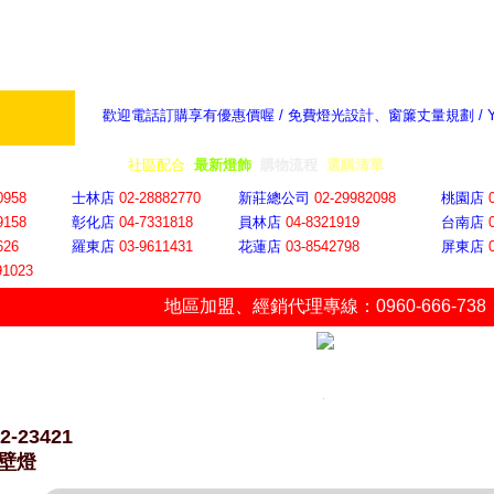
歡迎電話訂購享有優惠價喔 / 免費燈光設計、窗簾丈量規劃 /
奇摩新聞：選對燈飾居家氣氛大提升
隨意窩 Xu
全省門市
│
社區配合
│
最新燈飾
│
購物流程
│
選購清單
│
購物車
│
聯絡YP
0958
士林店
02-28882770
新莊總公司
02-29982098
桃園店
9158
彰化店
04-73318
18
員林店
04-8321919
台南店
626
羅東店
03-9611431
花蓮店
03-8542798
屏東店
91023
地區加盟
、
經銷代理專線：0960-666-738
2-23421
壁燈