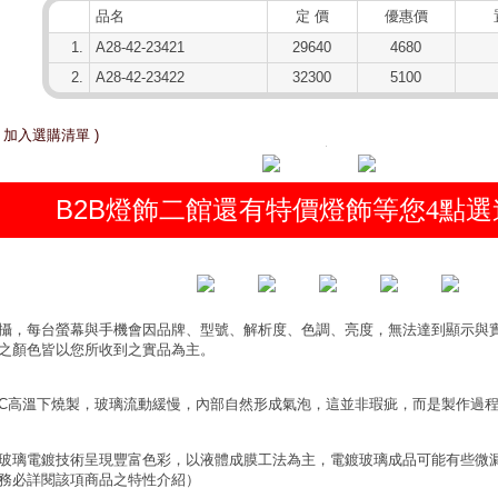
品名
定 價
優惠價
1.
A28-42-23421
29640
4680
2.
A28-42-23422
32300
5100
 加入選購清單 )
B2B燈飾二館還有特價燈飾等您
點選
4
攝，每台螢幕與手機會因品牌、型號、解析度、色調、亮度，無法達到顯示與
之顏色皆以您所收到之實品為主。
0°C高溫下燒製，玻璃流動緩慢，內部自然形成氣泡，這並非瑕疵，而是製作過
玻璃電鍍技術呈現豐富色彩，以液體成膜工法為主，電鍍玻璃成品可能有些微
務必詳閱該項商品之特性介紹）