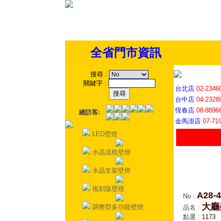
全省門市資訊
搜尋
:
關鍵字
:
台北店
02-2346
台中店
04-2328
恆春店
08-8896
總訪客:
金馬澎店
07-71
LED壁燈
水晶流梳壁燈
水晶支架壁燈
複刻版壁燈
A28-4
No
:
大廳
調整型多功能壁燈
品名
:
點選
:
1173