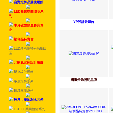
台灣燈飾品牌旗艦館
LED商業空間照明系
列
YP設計款燈飾
本月破盤限量售完為
止
福利品特賣會
LED燈泡燈管光源量販
區
北歐風宜家設計燈飾
燧火設計燈飾
國際燈飾照明品牌
吊扇燈飾系列
檯燈立燈系列
埃及．奧地利水晶燈
LOFT工業風燈飾系列