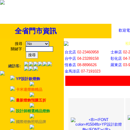
全省門市資訊
歡迎電
全省門市
│
社
搜尋
:
關鍵字
:
台北店
02-23460958
士林店
02-
台中店
04-23289158
彰化店
04-
恆春店
08-8896626
羅東店
03-
總訪客:
金馬澎店
07-7191023
YP設計款燈飾
卡米達燈飾精品
最新燈飾預購五折
設計師精選精品燈飾
國際燈飾照明品牌