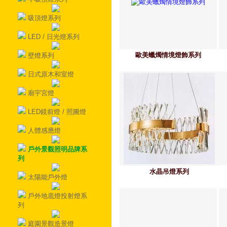
吸頂燈系列
LED / 日光燈系列
歐美蠟燭情境燈飾系列
壁燈系列
日式原木和室燈
廟宇宮燈
LED鏡前燈 / 照圖燈
人體感應燈
戶外景觀照明品牌系
列
水晶吊燈系列
太陽能戶外燈
戶外地底燈投射燈系
列
庭園景觀造景燈