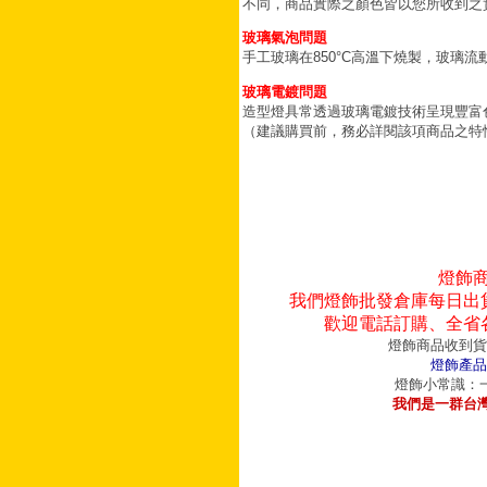
不同，商品實際之顏色皆以您所收到之
玻璃氣泡問題
手工玻璃在850°C高溫下燒製，玻璃
玻璃電鍍問題
造型燈具常透過玻璃電鍍技術呈現豐富
（建議購買前，務必詳閱該項商品之特
燈飾
我們燈飾批發倉庫每日出
歡迎電話訂購、全省
燈飾商品收到貨
燈飾產品
燈飾小常識：一
我們是一群台