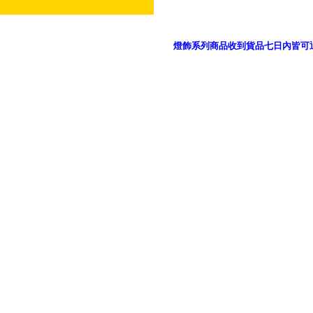
燈飾系列商品收到貨品七日內皆可
御品科技、YP燈飾網版權所有 c 2011 