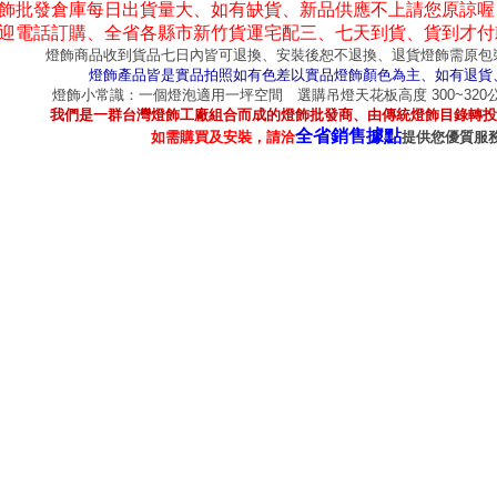
飾批發倉庫每日出貨量大、如有缺貨、新品供應不上請您原諒喔
迎電話訂購、全省各縣市新竹貨運宅配三、七天到貨、貨到才付
燈飾商品收到貨品七日內皆可退換、安裝後恕不退換、退貨燈飾需原包
燈飾產品皆是實品拍照如有色差以實品燈飾顏色為主、如有退貨
燈飾小常識：一個燈泡適用一坪空間 選購吊燈天花板高度 300~32
我們是一群台灣燈飾工廠組合而成的燈飾批發商、由傳統燈飾目錄轉投
全省銷售據點
如需購買及安裝，請洽
提供您優質服