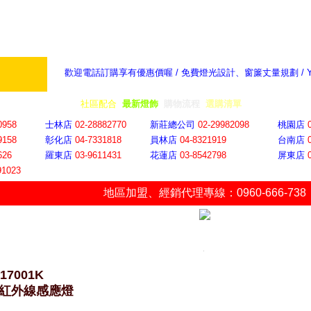
歡迎電話訂購享有優惠價喔 / 免費燈光設計、窗簾丈量規劃 /
奇摩新聞：選對燈飾居家氣氛大提升
隨意窩 Xu
全省門市
│
社區配合
│
最新燈飾
│
購物流程
│
選購清單
│
購物車
│
聯絡YP
0958
士林店
02-28882770
新莊總公司
02-29982098
桃園店
9158
彰化店
04-73318
18
員林店
04-8321919
台南店
626
羅東店
03-9611431
花蓮店
03-8542798
屏東店
91023
地區加盟
、
經銷代理專線：0960-666-738
-17001K
W紅外線感應燈