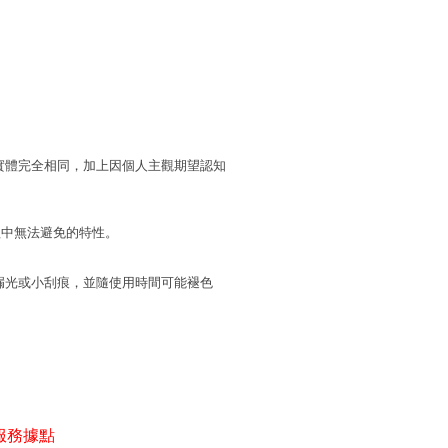
實體完全相同，加上因個人主觀期望認知
程中無法避免的特性。
漏光或小刮痕，並隨使用時間可能褪色
服務據點