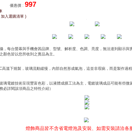
997
優惠價
:
車
 加入選購清單 )
攝，每台螢幕與手機會因品牌、型號、解析度、色調、亮度，無法達到顯示與
之顏色皆以您所收到之實品為主。
0°C高溫下燒製，玻璃流動緩慢，內部自然形成氣泡，這並非瑕疵，而是製作過
玻璃電鍍技術呈現豐富色彩，以液體成膜工法為主，電鍍玻璃成品可能有些微
務必詳閱該項商品之特性介紹）
燈飾商品皆不含省電燈泡及安裝、如需安裝請洽各