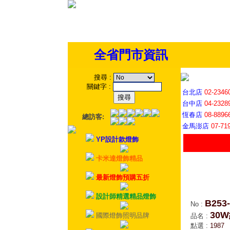
全省門市資訊
搜尋
:
關鍵字
:
台北店
02-2346
台中店
04-2328
恆春店
08-8896
總訪客:
金馬澎店
07-71
YP設計款燈飾
卡米達燈飾精品
最新燈飾預購五折
設計師精選精品燈飾
B253
No
:
30
國際燈飾照明品牌
品名
:
點選
:
1987