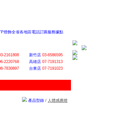
 YP燈飾全省各地區電話訂購服務據點
ite日誌 感謝莊記者熱情介紹
│
會員登入
│
回首頁
│
加入最愛
03-2161808
新竹店
03-6586595
06-2220768
高雄店
07-7191313
08-7830897
台東店
07-7191023
產品型錄
/
人體感應燈