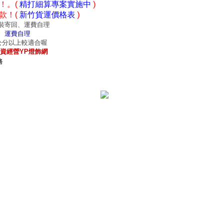
！。(
精打細算專案實施中
)
款！(
新竹貨運價格表
)
裝寄回、運費自理
、運費自理
0公分以上較適合喔
資經營YP燈飾網
務