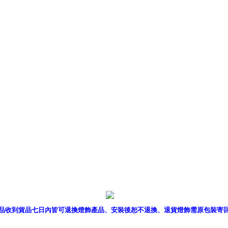
產品型錄
｜
銷售據點
｜
客服
品收到貨品七日內皆可退換燈飾產品、安裝後恕不退換、退貨燈飾需原包裝寄
P燈飾網版權所有 c 2011 B2B Lighting All rights reserved. B2B燈飾