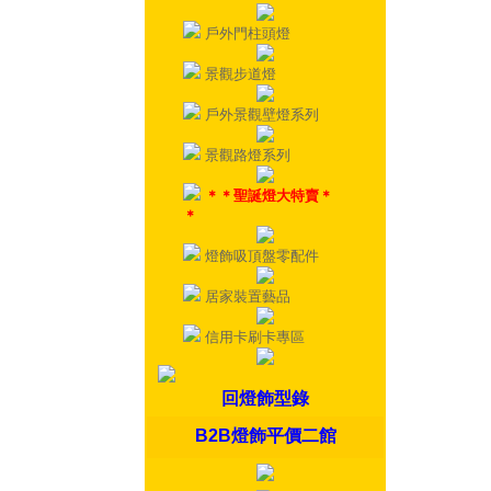
戶外門柱頭燈
景觀步道燈
戶外景觀壁燈系列
景觀路燈系列
＊＊聖誕燈大特賣＊
＊
燈飾吸頂盤零配件
居家裝置藝品
信用卡刷卡專區
回燈飾型錄
B2B燈飾平價二館