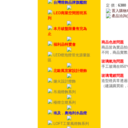
台灣燈飾品牌旗艦館
定 價
:
6380
置入購物
LED商業空間照明系
產品洽詢(
列
本月破盤限量售完為
止
商品色差問題
福利品特賣會
商品皆為實品拍
不同，商品實際
LED燈泡燈管光源量販
區
玻璃氣泡問題
手工玻璃在85
北歐風宜家設計燈飾
玻璃電鍍問題
造型燈具常透過
燧火設計燈飾
（建議購買前，
吊扇燈飾系列
檯燈立燈系列
埃及．奧地利水晶燈
LOFT工業風燈飾系列