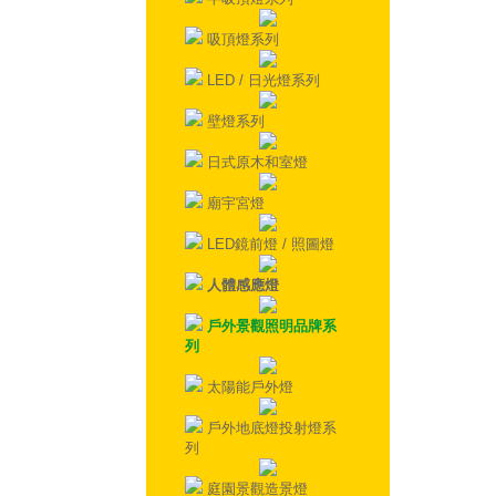
吸頂燈系列
LED / 日光燈系列
壁燈系列
日式原木和室燈
廟宇宮燈
LED鏡前燈 / 照圖燈
人體感應燈
戶外景觀照明品牌系
列
太陽能戶外燈
戶外地底燈投射燈系
列
庭園景觀造景燈