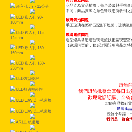
商品色差問題
商品皆為實品拍攝，每台螢幕與手機會
崁入孔：7 - 12公分
不同，商品實際之顏色皆以您所收到之
LED 崁入孔 90-
玻璃氣泡問題
100mm
手工玻璃在850°C高溫下燒製，玻璃
LED 崁入孔 115-
玻璃電鍍問題
145mm
造型燈具常透過玻璃電鍍技術呈現豐富
（建議購買前，務必詳閱該項商品之特
LED 崁入孔 150-
160mm
LED 崁入孔 160-
250mm
LED方型崁燈
燈飾
LED無邊框崁燈
我們燈飾批發倉庫每日出
歡迎電話訂購、全省
LED 10W以下軌道燈
燈飾商品收到貨
燈飾產品
LED 10W以上軌道燈
燈飾小常識：一
我們是一群台
AR111 軌道燈