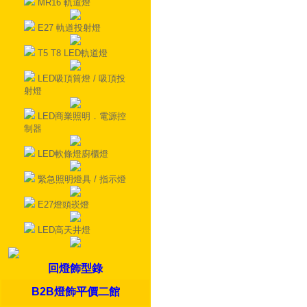
MR16 軌道燈
E27 軌道投射燈
T5 T8 LED軌道燈
LED吸頂筒燈 / 吸頂投
射燈
LED商業照明．電源控
制器
LED軟條燈廚櫃燈
緊急照明燈具 / 指示燈
E27燈頭崁燈
LED高天井燈
回燈飾型錄
B2B燈飾平價二館