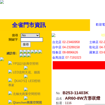
全省門市資訊
歡迎電
全省門市
│
社
搜尋
:
關鍵字
:
台北店
02-23460958
士林店
02-
台中店
04-23289158
彰化店
04-
恆春店
08-8896626
羅東店
03-
總訪客:
金馬澎店
07-7191023
YP設計款商空照明
LED流明天花、牆面
【KAO’S】LED照明
專家
B253-11403K
No
:
北極光商業空間照明
AR60-8W方形崁燈
品名
:
Qianchen商業空間照
點選
:
1116