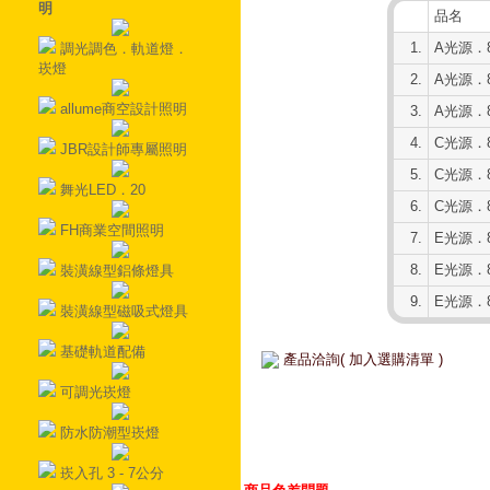
明
品名
1.
A光源．8
調光調色．軌道燈．
崁燈
2.
A光源．8
allume商空設計照明
3.
A光源．8
4.
C光源．8
JBR設計師專屬照明
5.
C光源．8
舞光LED．20
6.
C光源．8
FH商業空間照明
7.
E光源．8
8.
E光源．8
裝潢線型鋁條燈具
9.
E光源．8
裝潢線型磁吸式燈具
基礎軌道配備
產品洽詢( 加入選購清單 )
可調光崁燈
防水防潮型崁燈
崁入孔 3 - 7公分