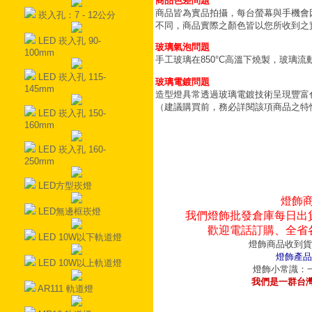
商品色差問題
商品皆為實品拍攝，每台螢幕與手機會
崁入孔：7 - 12公分
不同，商品實際之顏色皆以您所收到之
LED 崁入孔 90-
玻璃氣泡問題
100mm
手工玻璃在850°C高溫下燒製，玻璃
LED 崁入孔 115-
玻璃電鍍問題
145mm
造型燈具常透過玻璃電鍍技術呈現豐富
（建議購買前，務必詳閱該項商品之特
LED 崁入孔 150-
160mm
LED 崁入孔 160-
250mm
LED方型崁燈
燈飾
LED無邊框崁燈
我們燈飾批發倉庫每日出
歡迎電話訂購、全省
LED 10W以下軌道燈
燈飾商品收到貨
燈飾產品
LED 10W以上軌道燈
燈飾小常識：一
我們是一群台
AR111 軌道燈