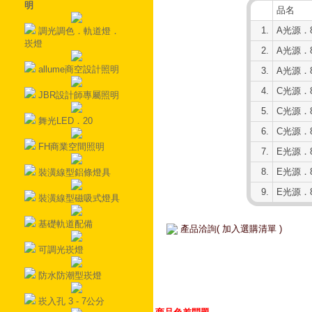
明
品名
1.
A光源．8
調光調色．軌道燈．
崁燈
2.
A光源．8
allume商空設計照明
3.
A光源．8
4.
C光源．8
JBR設計師專屬照明
5.
C光源．8
舞光LED．20
6.
C光源．8
FH商業空間照明
7.
E光源．8
8.
E光源．8
裝潢線型鋁條燈具
9.
E光源．8
裝潢線型磁吸式燈具
基礎軌道配備
產品洽詢( 加入選購清單 )
可調光崁燈
防水防潮型崁燈
崁入孔 3 - 7公分