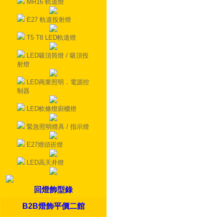
MR16 軌道燈
E27 軌道投射燈
T5 T8 LED軌道燈
LED吸頂筒燈 / 吸頂投
射燈
LED商業照明．電源控
制器
LED軟條燈廚櫃燈
緊急照明燈具 / 指示燈
E27燈頭崁燈
LED高天井燈
回燈飾型錄
B2B燈飾平價二館