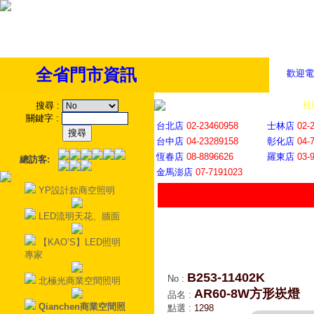
全省門市資訊
歡迎電
全省門市
│
社
搜尋
:
關鍵字
:
台北店
02-23460958
士林店
02-
台中店
04-23289158
彰化店
04-
恆春店
08-8896626
羅東店
03-
總訪客:
金馬澎店
07-7191023
YP設計款商空照明
LED流明天花、牆面
【KAO’S】LED照明
專家
B253-11402K
No
:
北極光商業空間照明
AR60-8W方形崁燈
品名
:
Qianchen商業空間照
點選
:
1298