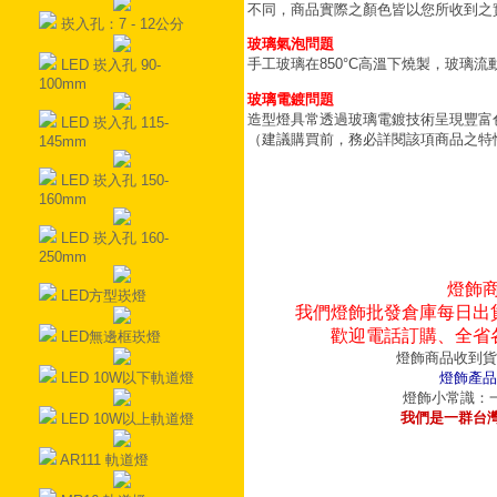
不同，商品實際之顏色皆以您所收到之
崁入孔：7 - 12公分
玻璃氣泡問題
手工玻璃在850°C高溫下燒製，玻璃
LED 崁入孔 90-
100mm
玻璃電鍍問題
造型燈具常透過玻璃電鍍技術呈現豐富
LED 崁入孔 115-
（建議購買前，務必詳閱該項商品之特
145mm
LED 崁入孔 150-
160mm
LED 崁入孔 160-
250mm
燈飾
LED方型崁燈
我們燈飾批發倉庫每日出
歡迎電話訂購、全省
LED無邊框崁燈
燈飾商品收到貨
LED 10W以下軌道燈
燈飾產品
燈飾小常識：一
我們是一群台
LED 10W以上軌道燈
AR111 軌道燈