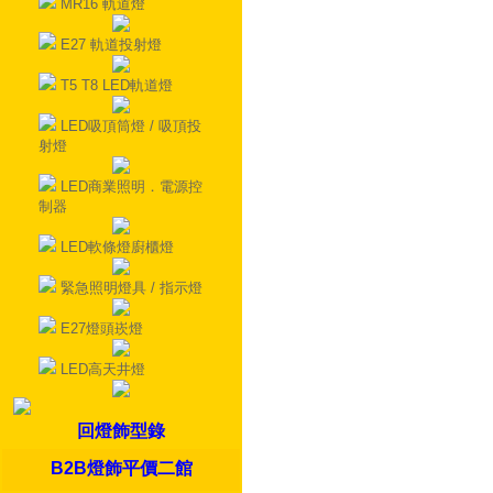
MR16 軌道燈
E27 軌道投射燈
T5 T8 LED軌道燈
LED吸頂筒燈 / 吸頂投
射燈
LED商業照明．電源控
制器
LED軟條燈廚櫃燈
緊急照明燈具 / 指示燈
E27燈頭崁燈
LED高天井燈
回燈飾型錄
B2B燈飾平價二館