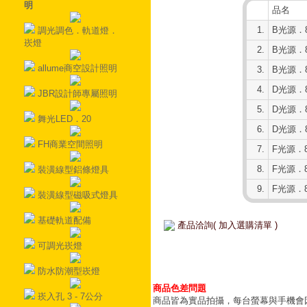
明
品名
1.
B光源．8
調光調色．軌道燈．
崁燈
2.
B光源．8
allume商空設計照明
3.
B光源．8
4.
D光源．8
JBR設計師專屬照明
5.
D光源．8
舞光LED．20
6.
D光源．8
FH商業空間照明
7.
F光源．8
8.
F光源．8
裝潢線型鋁條燈具
9.
F光源．8
裝潢線型磁吸式燈具
基礎軌道配備
產品洽詢( 加入選購清單 )
可調光崁燈
防水防潮型崁燈
商品色差問題
崁入孔 3 - 7公分
商品皆為實品拍攝，每台螢幕與手機會