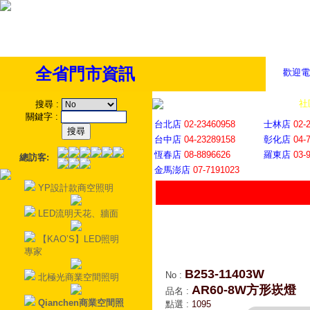
全省門市資訊
歡迎電
全省門市
│
社
搜尋
:
關鍵字
:
台北店
02-23460958
士林店
02-
台中店
04-23289158
彰化店
04-
恆春店
08-8896626
羅東店
03-
總訪客:
金馬澎店
07-7191023
YP設計款商空照明
LED流明天花、牆面
【KAO’S】LED照明
專家
B253-11403W
No
:
北極光商業空間照明
AR60-8W方形崁燈
品名
:
Qianchen商業空間照
點選
:
1095