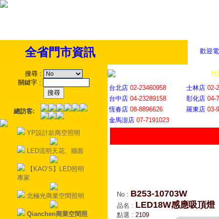
全省門市資訊
歡迎電
全省門市
│
社
搜尋
:
關鍵字
:
台北店
02-23460958
士林店
02-
台中店
04-23289158
彰化店
04-
恆春店
08-8896626
羅東店
03-
總訪客:
金馬澎店
07-7191023
YP設計款商空照明
LED流明天花、牆面
【KAO’S】LED照明
專家
B253-10703W
No
:
北極光商業空間照明
LED18W感應吸頂燈
品名
:
Qianchen商業空間照
點選
:
2109