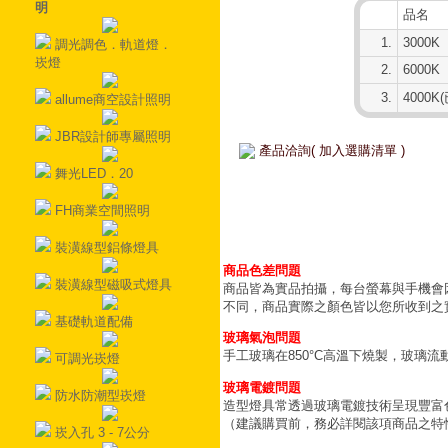
明
品名
1.
3000K
調光調色．軌道燈．
崁燈
2.
6000K
3.
4000K
allume商空設計照明
JBR設計師專屬照明
產品洽詢( 加入選購清單 )
舞光LED．20
FH商業空間照明
裝潢線型鋁條燈具
商品色差問題
裝潢線型磁吸式燈具
商品皆為實品拍攝，每台螢幕與手機會
不同，商品實際之顏色皆以您所收到之
基礎軌道配備
玻璃氣泡問題
手工玻璃在850°C高溫下燒製，玻璃
可調光崁燈
玻璃電鍍問題
防水防潮型崁燈
造型燈具常透過玻璃電鍍技術呈現豐富
（建議購買前，務必詳閱該項商品之特
崁入孔 3 - 7公分