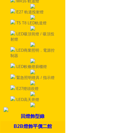
MR16 軌道燈
E27 軌道投射燈
T5 T8 LED軌道燈
LED吸頂筒燈 / 吸頂投
射燈
LED商業照明．電源控
制器
LED軟條燈廚櫃燈
緊急照明燈具 / 指示燈
E27燈頭崁燈
LED高天井燈
回燈飾型錄
B2B燈飾平價二館