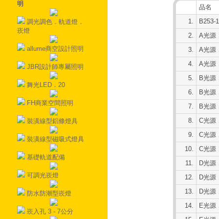
明
品名
1.
B253
調光調色．軌道燈．
崁燈
2.
A光源．
allume商空設計照明
3.
A光源．
4.
A光源．
JBR設計師專屬照明
5.
B光源．
舞光LED．20
6.
B光源．
FH商業空間照明
7.
B光源．
8.
C光源．
裝潢線型鋁條燈具
9.
C光源．
裝潢線型磁吸式燈具
10.
C光源．
基礎軌道配備
11.
D光源．
可調光崁燈
12.
D光源．
13.
D光源．
防水防潮型崁燈
14.
E光源．
崁入孔 3 - 7公分