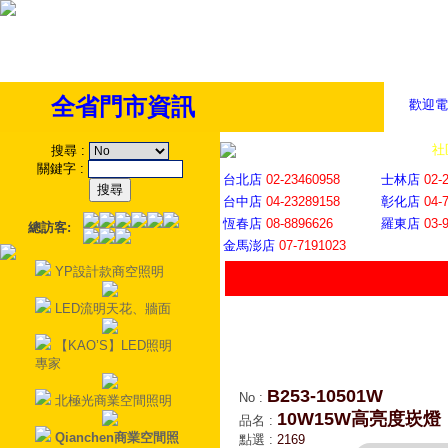
全省門市資訊
歡迎電
全省門市
│
社
搜尋
:
關鍵字
:
台北店
02-23460958
士林店
02-
台中店
04-23289158
彰化店
04-
恆春店
08-8896626
羅東店
03-
總訪客:
金馬澎店
07-7191023
YP設計款商空照明
LED流明天花、牆面
【KAO’S】LED照明
專家
B253-10501W
No
:
北極光商業空間照明
10W15W高亮度崁燈
品名
:
Qianchen商業空間照
點選
:
2169