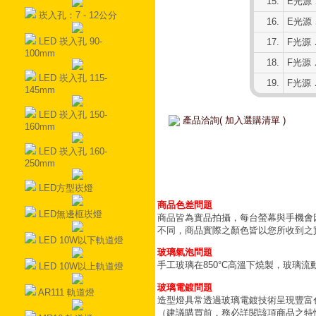
15.
E光源．
崁入孔：7 - 12公分
16.
E光源．
LED 崁入孔 90-
17.
F光源．
100mm
18.
F光源．
LED 崁入孔 115-
19.
F光源．
145mm
LED 崁入孔 150-
產品洽詢( 加入選購清單 )
160mm
LED 崁入孔 160-
250mm
LED方型崁燈
商品色差問題
LED無邊框崁燈
商品皆為實品拍攝，每台螢幕與手機會
不同，商品實際之顏色皆以您所收到之
LED 10W以下軌道燈
玻璃氣泡問題
手工玻璃在850°C高溫下燒製，玻璃
LED 10W以上軌道燈
玻璃電鍍問題
AR111 軌道燈
造型燈具常透過玻璃電鍍技術呈現豐富
（建議購買前，務必詳閱該項商品之特