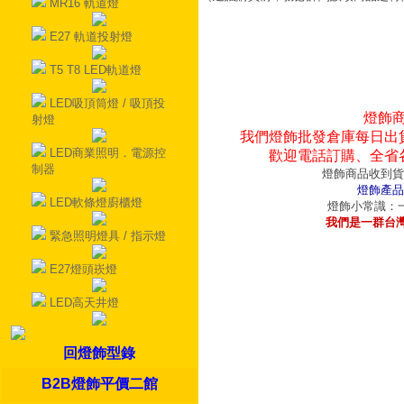
MR16 軌道燈
E27 軌道投射燈
T5 T8 LED軌道燈
LED吸頂筒燈 / 吸頂投
燈飾
射燈
我們燈飾批發倉庫每日出
LED商業照明．電源控
歡迎電話訂購、全省
制器
燈飾商品收到貨
燈飾產品
LED軟條燈廚櫃燈
燈飾小常識：一
我們是一群台
緊急照明燈具 / 指示燈
E27燈頭崁燈
LED高天井燈
回燈飾型錄
B2B燈飾平價二館