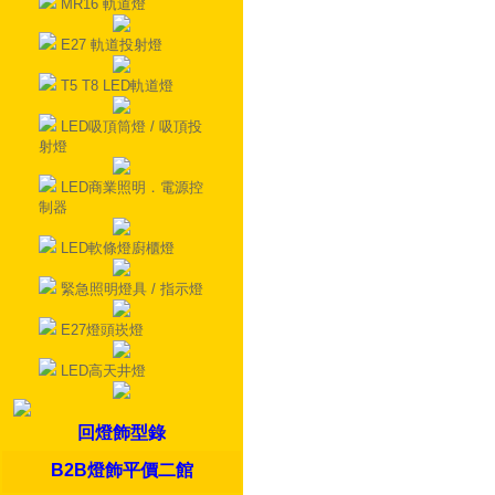
MR16 軌道燈
E27 軌道投射燈
T5 T8 LED軌道燈
LED吸頂筒燈 / 吸頂投
射燈
LED商業照明．電源控
制器
LED軟條燈廚櫃燈
緊急照明燈具 / 指示燈
E27燈頭崁燈
LED高天井燈
回燈飾型錄
B2B燈飾平價二館