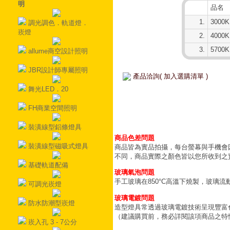
明
品名
1.
3000K
調光調色．軌道燈．
崁燈
2.
4000K
3.
5700K
allume商空設計照明
JBR設計師專屬照明
產品洽詢( 加入選購清單 )
舞光LED．20
FH商業空間照明
裝潢線型鋁條燈具
商品色差問題
裝潢線型磁吸式燈具
商品皆為實品拍攝，每台螢幕與手機會
不同，商品實際之顏色皆以您所收到之
基礎軌道配備
玻璃氣泡問題
手工玻璃在850°C高溫下燒製，玻璃
可調光崁燈
玻璃電鍍問題
防水防潮型崁燈
造型燈具常透過玻璃電鍍技術呈現豐富
（建議購買前，務必詳閱該項商品之特
崁入孔 3 - 7公分