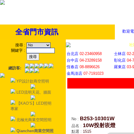
全省門市資訊
歡迎電
全省門市
│
社
搜尋
:
關鍵字
:
台北店
02-23460958
士林店
02-
台中店
04-23289158
彰化店
04-
恆春店
08-8896626
羅東店
03-
總訪客:
金馬澎店
07-7191023
YP設計款商空照明
LED流明天花、牆面
【KAO’S】LED照明
專家
B253-10301W
No
:
北極光商業空間照明
10W投射崁燈
品名
:
Qianchen商業空間照
點選
:
1515