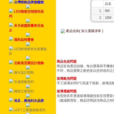
台灣燈飾品牌旗艦館
品名
1.
9W
LED商業空間照明系
列
2.
18W
本月破盤限量售完為
止
產品洽詢( 加入選購清單 )
福利品特賣會
LED燈泡燈管光源量販
區
商品色差問題
北歐風宜家設計燈飾
商品皆為實品拍攝，每台螢幕與手機會
不同，商品實際之顏色皆以您所收到之
燧火設計燈飾
玻璃氣泡問題
吊扇燈飾系列
手工玻璃在850°C高溫下燒製，玻璃
玻璃電鍍問題
檯燈立燈系列
造型燈具常透過玻璃電鍍技術呈現豐富
（建議購買前，務必詳閱該項商品之特
埃及．奧地利水晶燈
LOFT工業風燈飾系列