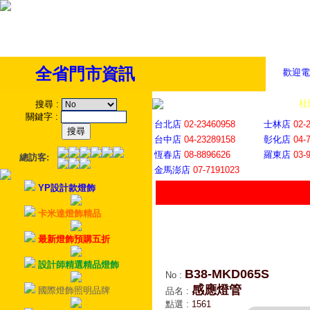
全省門市資訊
歡迎電
全省門市
│
社
搜尋
:
關鍵字
:
台北店
02-23460958
士林店
02-
台中店
04-23289158
彰化店
04-
恆春店
08-8896626
羅東店
03-
總訪客:
金馬澎店
07-7191023
YP設計款燈飾
卡米達燈飾精品
最新燈飾預購五折
設計師精選精品燈飾
B38-MKD065S
No
:
感應燈管
國際燈飾照明品牌
品名
:
點選
:
1561