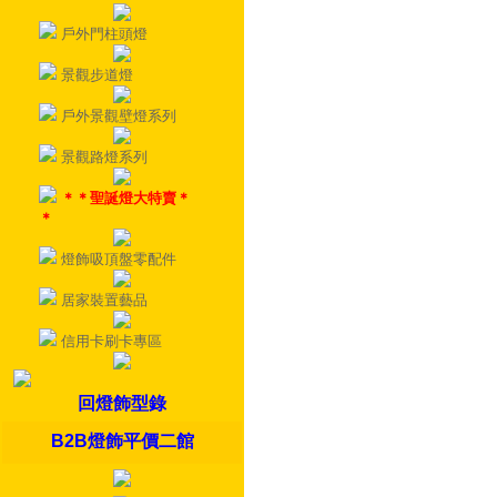
戶外門柱頭燈
景觀步道燈
戶外景觀壁燈系列
景觀路燈系列
＊＊聖誕燈大特賣＊
＊
燈飾吸頂盤零配件
居家裝置藝品
信用卡刷卡專區
回燈飾型錄
B2B燈飾平價二館