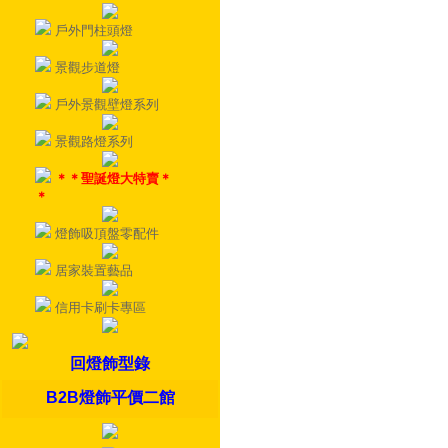
戶外門柱頭燈
景觀步道燈
戶外景觀壁燈系列
景觀路燈系列
＊＊聖誕燈大特賣＊
＊
燈飾吸頂盤零配件
居家裝置藝品
信用卡刷卡專區
回燈飾型錄
B2B燈飾平價二館