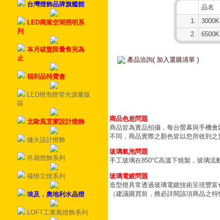
台灣燈飾品牌旗艦館
品名
1.
3000K
LED商業空間照明系
列
2.
6500K
本月破盤限量售完為
止
產品洽詢( 加入選購清單 )
福利品特賣會
LED燈泡燈管光源量販
區
商品色差問題
北歐風宜家設計燈飾
商品皆為實品拍攝，每台螢幕與手機會
不同，商品實際之顏色皆以您所收到之
燧火設計燈飾
玻璃氣泡問題
吊扇燈飾系列
手工玻璃在850°C高溫下燒製，玻璃
玻璃電鍍問題
檯燈立燈系列
造型燈具常透過玻璃電鍍技術呈現豐富
（建議購買前，務必詳閱該項商品之特
埃及．奧地利水晶燈
LOFT工業風燈飾系列