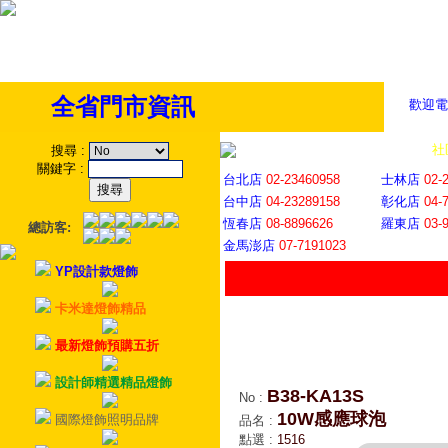
全省門市資訊
歡迎電
全省門市
│
社
搜尋
:
關鍵字
:
台北店
02-23460958
士林店
02-
台中店
04-23289158
彰化店
04-
恆春店
08-8896626
羅東店
03-
總訪客:
金馬澎店
07-7191023
YP設計款燈飾
卡米達燈飾精品
最新燈飾預購五折
設計師精選精品燈飾
B38-KA13S
No
:
10W感應球泡
國際燈飾照明品牌
品名
:
點選
:
1516