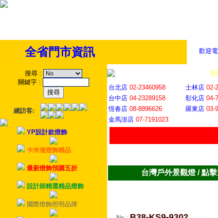
全省門市資訊
歡迎電
全省門市
│
社
搜尋
:
關鍵字
:
台北店
02-23460958
士林店
02-
台中店
04-23289158
彰化店
04-
恆春店
08-8896626
羅東店
03-
總訪客:
金馬澎店
07-7191023
YP設計款燈飾
卡米達燈飾精品
最新燈飾預購五折
台灣戶外景觀燈 / 點
設計師精選精品燈飾
國際燈飾照明品牌
B38-KS9-9302
No
: