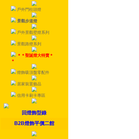
戶外門柱頭燈
景觀步道燈
戶外景觀壁燈系列
景觀路燈系列
＊＊聖誕燈大特賣＊
＊
燈飾吸頂盤零配件
居家裝置藝品
信用卡刷卡專區
回燈飾型錄
B2B燈飾平價二館