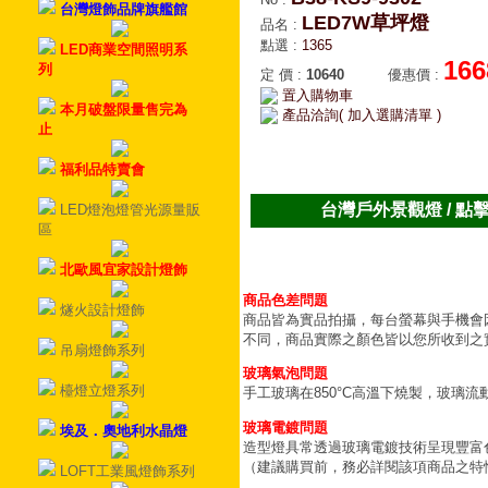
台灣燈飾品牌旗艦館
LED7W草坪燈
品名
:
點選
:
1365
LED商業空間照明系
166
列
定 價
:
10640
優惠價
:
置入購物車
本月破盤限量售完為
產品洽詢( 加入選購清單 )
止
福利品特賣會
台灣戶外景觀燈 / 點
LED燈泡燈管光源量販
區
北歐風宜家設計燈飾
商品色差問題
燧火設計燈飾
商品皆為實品拍攝，每台螢幕與手機會
不同，商品實際之顏色皆以您所收到之
吊扇燈飾系列
玻璃氣泡問題
檯燈立燈系列
手工玻璃在850°C高溫下燒製，玻璃
玻璃電鍍問題
埃及．奧地利水晶燈
造型燈具常透過玻璃電鍍技術呈現豐富
（建議購買前，務必詳閱該項商品之特
LOFT工業風燈飾系列