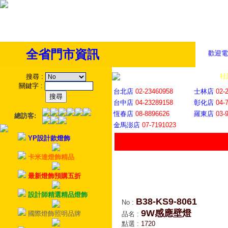
全省門市資訊
歡迎電
全省門市
│
社
搜尋
:
關鍵字
:
台北店
02-23460958
士林店
02-
台中店
04-23289158
彰化店
04-
恆春店
08-8896626
羅東店
03-
總訪客:
金馬澎店
07-7191023
YP設計款燈飾
卡米達燈飾精品
最新燈飾預購五折
設計師精選精品燈飾
B38-KS9-8061
No
:
9W感應壁燈
國際燈飾照明品牌
品名
:
點選
:
1720