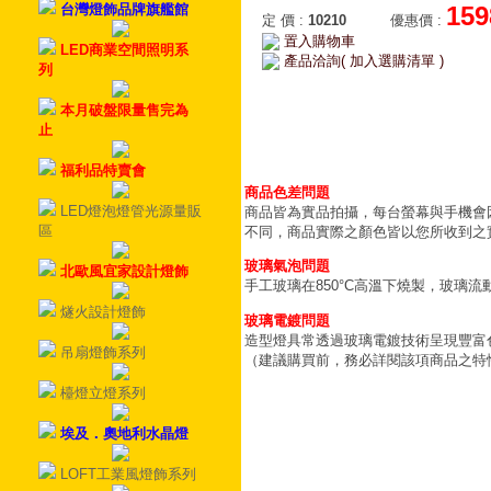
台灣燈飾品牌旗艦館
159
定 價
:
10210
優惠價
:
置入購物車
LED商業空間照明系
產品洽詢( 加入選購清單 )
列
本月破盤限量售完為
止
福利品特賣會
商品色差問題
LED燈泡燈管光源量販
商品皆為實品拍攝，每台螢幕與手機會
區
不同，商品實際之顏色皆以您所收到之
玻璃氣泡問題
北歐風宜家設計燈飾
手工玻璃在850°C高溫下燒製，玻璃
燧火設計燈飾
玻璃電鍍問題
造型燈具常透過玻璃電鍍技術呈現豐富
吊扇燈飾系列
（建議購買前，務必詳閱該項商品之特
檯燈立燈系列
埃及．奧地利水晶燈
LOFT工業風燈飾系列