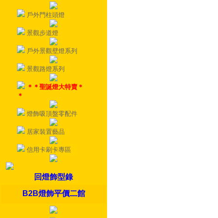
戶外門柱頭燈
景觀步道燈
戶外景觀壁燈系列
景觀路燈系列
＊＊聖誕燈大特賣＊
＊
燈飾吸頂盤零配件
居家裝置藝品
信用卡刷卡專區
回燈飾型錄
B2B燈飾平價二館