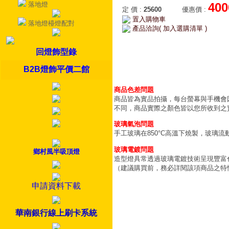
落地燈
400
定 價
:
25600
優惠價
:
置入購物車
落地燈檯燈配對
產品洽詢( 加入選購清單 )
回燈飾型錄
B2B燈飾平價二館
商品色差問題
商品皆為實品拍攝，每台螢幕與手機會
不同，商品實際之顏色皆以您所收到之
玻璃氣泡問題
手工玻璃在850°C高溫下燒製，玻璃
玻璃電鍍問題
鄉村風半吸頂燈
造型燈具常透過玻璃電鍍技術呈現豐富
（建議購買前，務必詳閱該項商品之特
申請資料下載
華南銀行線上刷卡系統