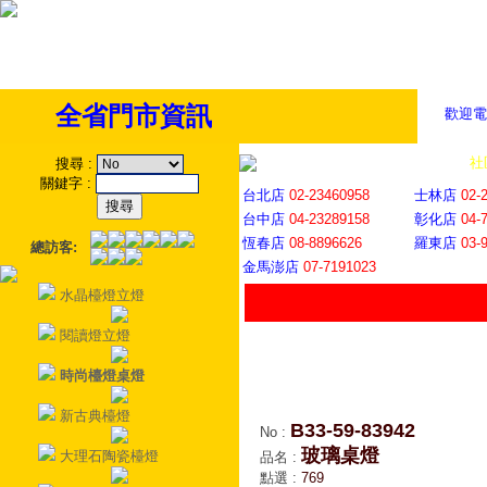
全省門市資訊
歡迎電
全省門市
│
社
搜尋
:
關鍵字
:
台北店
02-23460958
士林店
02-
台中店
04-23289158
彰化店
04-
恆春店
08-8896626
羅東店
03-
總訪客:
金馬澎店
07-7191023
水晶檯燈立燈
閱讀燈立燈
時尚檯燈桌燈
新古典檯燈
B33-59-83942
No
:
玻璃桌燈
大理石陶瓷檯燈
品名
:
點選
:
769