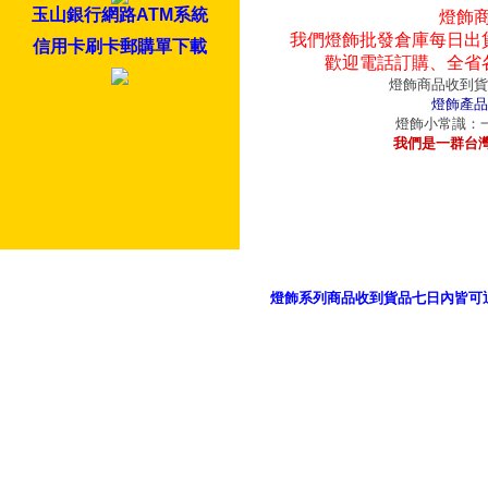
玉山銀行網路ATM系統
燈飾
我們燈飾批發倉庫每日出
信用卡刷卡郵購單下載
歡迎電話訂購、全省
燈飾商品收到貨
燈飾產品
燈飾小常識：一
我們是一群台
燈飾系列商品收到貨品七日內皆可
御品科技、YP燈飾網版權所有 c 2011 