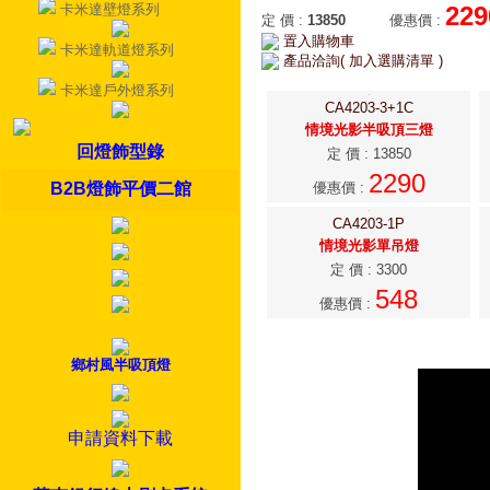
卡米達壁燈系列
229
定 價
:
13850
優惠價
:
置入購物車
卡米達軌道燈系列
產品洽詢( 加入選購清單 )
卡米達戶外燈系列
CA4203-3+1C
情境光影半吸頂三燈
回燈飾型錄
定 價
:
13850
2290
B2B燈飾平價二館
優惠價
:
CA4203-1P
情境光影單吊燈
定 價
:
3300
548
優惠價
:
鄉村風半吸頂燈
申請資料下載