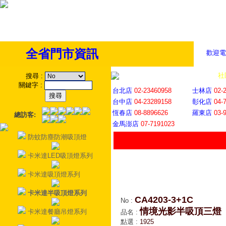
全省門市資訊
歡迎電
全省門市
│
社
搜尋
:
關鍵字
:
台北店
02-23460958
士林店
02-
台中店
04-23289158
彰化店
04-
恆春店
08-8896626
羅東店
03-
總訪客:
金馬澎店
07-7191023
防蚊防塵防潮吸頂燈
卡米達LED吸頂燈系列
卡米達吸頂燈系列
卡米達半吸頂燈系列
CA4203-3+1C
No
:
情境光影半吸頂三燈
卡米達餐廳吊燈系列
品名
:
點選
:
1925