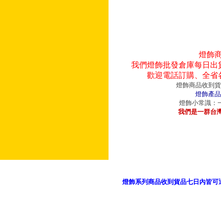
燈飾
我們燈飾批發倉庫每日出
歡迎電話訂購、全省
燈飾商品收到貨
燈飾產品
燈飾小常識：一
我們是一群台
燈飾系列商品收到貨品七日內皆可
御品科技、YP燈飾網版權所有 c 2011 