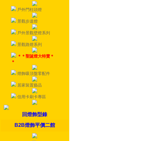
戶外門柱頭燈
景觀步道燈
戶外景觀壁燈系列
景觀路燈系列
＊＊聖誕燈大特賣＊
＊
燈飾吸頂盤零配件
居家裝置藝品
信用卡刷卡專區
回燈飾型錄
B2B燈飾平價二館