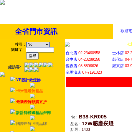
全省門市資訊
歡迎電
全省門市
│
社
搜尋
:
關鍵字
:
台北店
02-23460958
士林店
02-
台中店
04-23289158
彰化店
04-
恆春店
08-8896626
羅東店
03-
總訪客:
金馬澎店
07-7191023
YP設計款燈飾
卡米達燈飾精品
最新燈飾預購五折
設計師精選精品燈飾
B38-KR005
No
:
12W感應崁燈
國際燈飾照明品牌
品名
:
點選
:
1403