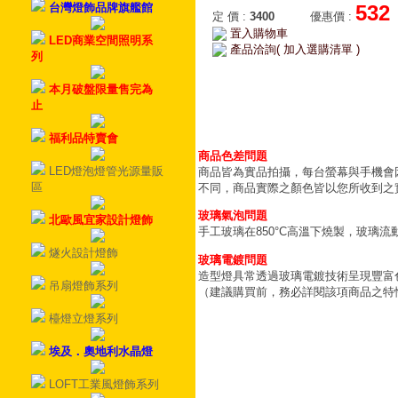
台灣燈飾品牌旗艦館
532
定 價
:
3400
優惠價
:
置入購物車
LED商業空間照明系
產品洽詢( 加入選購清單 )
列
本月破盤限量售完為
止
福利品特賣會
商品色差問題
LED燈泡燈管光源量販
商品皆為實品拍攝，每台螢幕與手機會
區
不同，商品實際之顏色皆以您所收到之
玻璃氣泡問題
北歐風宜家設計燈飾
手工玻璃在850°C高溫下燒製，玻璃
燧火設計燈飾
玻璃電鍍問題
造型燈具常透過玻璃電鍍技術呈現豐富
吊扇燈飾系列
（建議購買前，務必詳閱該項商品之特
檯燈立燈系列
埃及．奧地利水晶燈
LOFT工業風燈飾系列