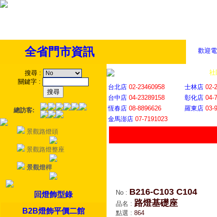
全省門市資訊
歡迎電
全省門市
│
社
搜尋
:
關鍵字
:
台北店
02-23460958
士林店
02-
台中店
04-23289158
彰化店
04-
恆春店
08-8896626
羅東店
03-
總訪客:
金馬澎店
07-7191023
景觀路燈頭
景觀路燈整座
景觀燈桿
B216-C103 C104
No
:
回燈飾型錄
路燈基礎座
品名
:
B2B燈飾平價二館
點選
:
864