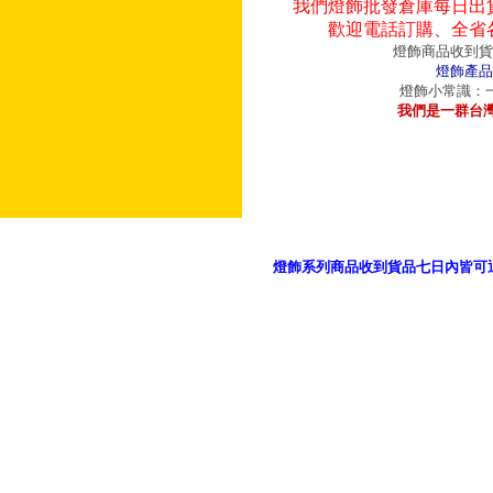
我們燈飾批發倉庫每日出
歡迎電話訂購、全省
燈飾商品收到貨
燈飾產品
燈飾小常識：一
我們是一群台
燈飾系列商品收到貨品七日內皆可
御品科技、YP燈飾網版權所有 c 2011 