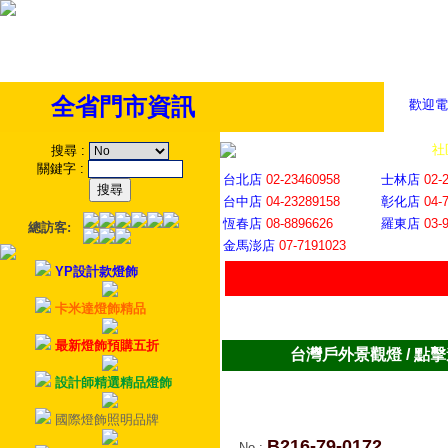
全省門市資訊
歡迎電
全省門市
│
社
搜尋
:
關鍵字
:
台北店
02-23460958
士林店
02-
台中店
04-23289158
彰化店
04-
恆春店
08-8896626
羅東店
03-
總訪客:
金馬澎店
07-7191023
YP設計款燈飾
卡米達燈飾精品
最新燈飾預購五折
台灣戶外景觀燈 / 點
設計師精選精品燈飾
國際燈飾照明品牌
B216-79-0172
No
: