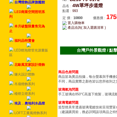
台灣燈飾品牌旗艦館
4W草坪步道燈
品名
:
點選
:
993
LED商業空間照明系
175
列
定 價
:
10800
優惠價
:
置入購物車
本月破盤限量售完為
產品洽詢( 加入選購清單 )
止
福利品特賣會
台灣戶外景觀燈 / 點
LED燈泡燈管光源量販
區
北歐風宜家設計燈飾
商品色差問題
燧火設計燈飾
商品皆為實品拍攝，每台螢幕與手機會
不同，商品實際之顏色皆以您所收到之
吊扇燈飾系列
玻璃氣泡問題
檯燈立燈系列
手工玻璃在850°C高溫下燒製，玻璃
玻璃電鍍問題
埃及．奧地利水晶燈
造型燈具常透過玻璃電鍍技術呈現豐富
（建議購買前，務必詳閱該項商品之特
LOFT工業風燈飾系列