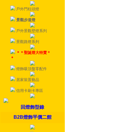
戶外門柱頭燈
景觀步道燈
戶外景觀壁燈系列
景觀路燈系列
＊＊聖誕燈大特賣＊
＊
燈飾吸頂盤零配件
居家裝置藝品
信用卡刷卡專區
回燈飾型錄
B2B燈飾平價二館