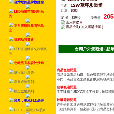
台灣燈飾品牌旗艦館
12W草坪步道燈
品名
:
點選
:
1083
LED商業空間照明系
205
列
定 價
:
12640
優惠價
:
置入購物車
本月破盤限量售完為
產品洽詢( 加入選購清單 )
止
福利品特賣會
台灣戶外景觀燈 / 點
LED燈泡燈管光源量販
區
北歐風宜家設計燈飾
商品色差問題
燧火設計燈飾
商品皆為實品拍攝，每台螢幕與手機會
不同，商品實際之顏色皆以您所收到之
吊扇燈飾系列
玻璃氣泡問題
檯燈立燈系列
手工玻璃在850°C高溫下燒製，玻璃
玻璃電鍍問題
埃及．奧地利水晶燈
造型燈具常透過玻璃電鍍技術呈現豐富
（建議購買前，務必詳閱該項商品之特
LOFT工業風燈飾系列