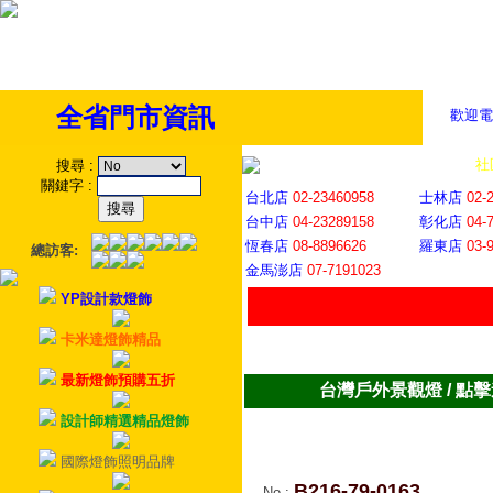
全省門市資訊
歡迎電
全省門市
│
社
搜尋
:
關鍵字
:
台北店
02-23460958
士林店
02-
台中店
04-23289158
彰化店
04-
恆春店
08-8896626
羅東店
03-
總訪客:
金馬澎店
07-7191023
YP設計款燈飾
卡米達燈飾精品
最新燈飾預購五折
台灣戶外景觀燈 / 點
設計師精選精品燈飾
國際燈飾照明品牌
B216-79-0163
No
: