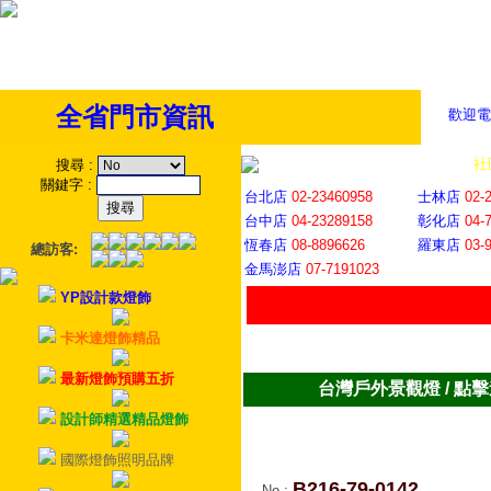
全省門市資訊
歡迎電
全省門市
│
社
搜尋
:
關鍵字
:
台北店
02-23460958
士林店
02-
台中店
04-23289158
彰化店
04-
恆春店
08-8896626
羅東店
03-
總訪客:
金馬澎店
07-7191023
YP設計款燈飾
卡米達燈飾精品
最新燈飾預購五折
台灣戶外景觀燈 / 點
設計師精選精品燈飾
國際燈飾照明品牌
B216-79-0142
No
: