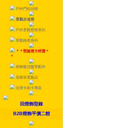
戶外門柱頭燈
景觀步道燈
戶外景觀壁燈系列
景觀路燈系列
＊＊聖誕燈大特賣＊
＊
燈飾吸頂盤零配件
居家裝置藝品
信用卡刷卡專區
回燈飾型錄
B2B燈飾平價二館