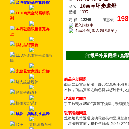
台灣燈飾品牌旗艦館
10W草坪步道燈
品名
:
點選
:
1035
LED商業空間照明系
198
列
定 價
:
12240
優惠價
:
置入購物車
本月破盤限量售完為
產品洽詢( 加入選購清單 )
止
福利品特賣會
台灣戶外景觀燈 / 點
LED燈泡燈管光源量販
區
北歐風宜家設計燈飾
商品色差問題
燧火設計燈飾
商品皆為實品拍攝，每台螢幕與手機會
不同，商品實際之顏色皆以您所收到之
吊扇燈飾系列
玻璃氣泡問題
檯燈立燈系列
手工玻璃在850°C高溫下燒製，玻璃
玻璃電鍍問題
埃及．奧地利水晶燈
造型燈具常透過玻璃電鍍技術呈現豐富
（建議購買前，務必詳閱該項商品之特
LOFT工業風燈飾系列