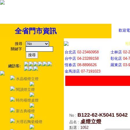
全省門市資訊
歡迎電
全省門市
│
社
搜尋
:
關鍵字
:
台北店
02-23460958
士林店
02-
台中店
04-23289158
彰化店
04-
恆春店
08-8896626
羅東店
03-
總訪客:
金馬澎店
07-7191023
水晶檯燈立燈
閱讀燈立燈
時尚檯燈桌燈
新古典檯燈
B122-62-K5041 5042
No
:
桌燈立燈
大理石陶瓷檯燈
品名
:
點選
:
1052