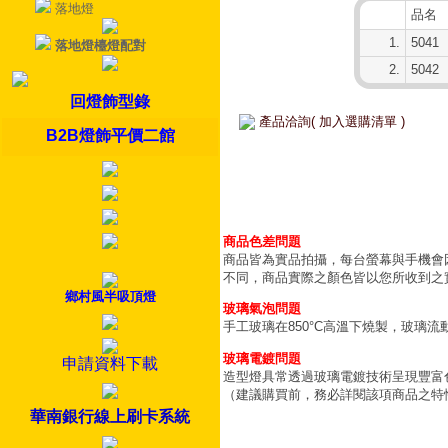
落地燈
品名
1.
5041
落地燈檯燈配對
2.
5042
回燈飾型錄
產品洽詢( 加入選購清單 )
B2B燈飾平價二館
商品色差問題
商品皆為實品拍攝，每台螢幕與手機會
不同，商品實際之顏色皆以您所收到之
鄉村風半吸頂燈
玻璃氣泡問題
手工玻璃在850°C高溫下燒製，玻璃
玻璃電鍍問題
申請資料下載
造型燈具常透過玻璃電鍍技術呈現豐富
（建議購買前，務必詳閱該項商品之特
華南銀行線上刷卡系統