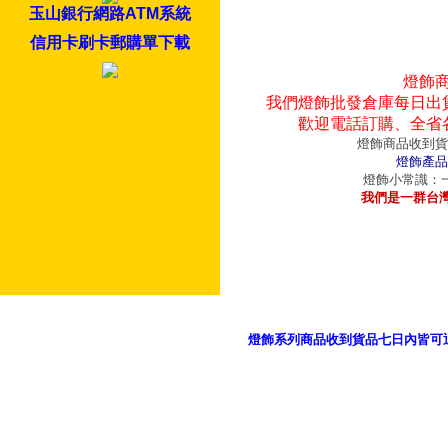
玉山銀行網路ATM系統
信用卡刷卡郵購單下載
燈飾
我們燈飾批發倉庫每日出
歡迎電話訂購、全省
燈飾商品收到貨
燈飾產品
燈飾小常識：一
我們是一群台
燈飾系列商品收到貨品七日內皆可
御品科技、YP燈飾網版權所有 c 2011 