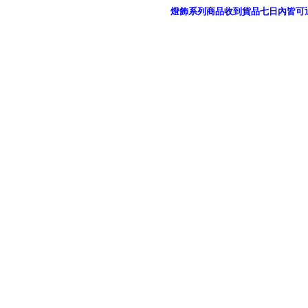
燈飾系列商品收到貨品七日內皆可
御品科技、YP燈飾網版權所有 c 2011 