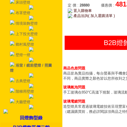
床頭壁燈
481
定 價
:
28880
優惠價
:
置入購物車
布罩壁燈
產品洽詢( 加入選購清單 )
情境裝飾壁燈
上下投光壁燈
B2B
鄉村風壁燈
壁燈一燈
浴室 / 鏡前壁燈 / 照圖
商品色差問題
燈
商品皆為實品拍攝，每台螢幕與手機會
不同，商品實際之顏色皆以您所收到之
古典壁燈
玻璃氣泡問題
階梯用壁燈
手工玻璃在850°C高溫下燒製，玻璃
玻璃電鍍問題
大廳壁燈
造型燈具常透過玻璃電鍍技術呈現豐富
（建議購買前，務必詳閱該項商品之特
回燈飾型錄