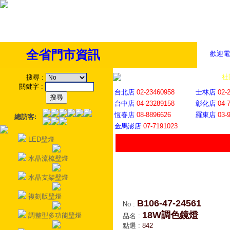
全省門市資訊
歡迎電
全省門市
│
社
搜尋
:
關鍵字
:
台北店
02-23460958
士林店
02-
台中店
04-23289158
彰化店
04-
恆春店
08-8896626
羅東店
03-
總訪客:
金馬澎店
07-7191023
LED壁燈
水晶流梳壁燈
水晶支架壁燈
複刻版壁燈
B106-47-24561
No
:
18W調色鏡燈
調整型多功能壁燈
品名
:
點選
:
842