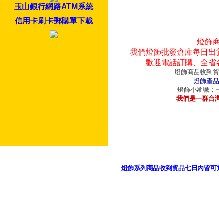
玉山銀行網路ATM系統
信用卡刷卡郵購單下載
燈飾
我們燈飾批發倉庫每日出
歡迎電話訂購、全省
燈飾商品收到貨
燈飾產品
燈飾小常識：一
我們是一群台
燈飾系列商品收到貨品七日內皆可
御品科技、YP燈飾網版權所有 c 2011 