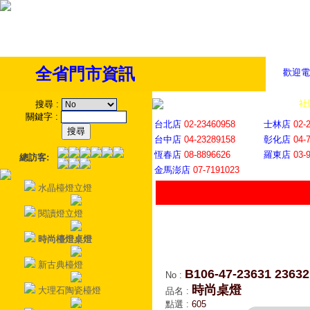
全省門市資訊
歡迎電
全省門市
│
社
搜尋
:
關鍵字
:
台北店
02-23460958
士林店
02-
台中店
04-23289158
彰化店
04-
恆春店
08-8896626
羅東店
03-
總訪客:
金馬澎店
07-7191023
水晶檯燈立燈
閱讀燈立燈
時尚檯燈桌燈
新古典檯燈
B106-47-23631 23632
No
:
時尚桌燈
大理石陶瓷檯燈
品名
:
點選
:
605