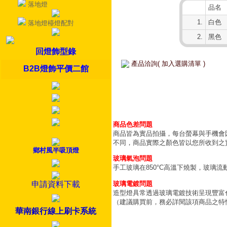
落地燈
品名
1.
白色
落地燈檯燈配對
2.
黑色
回燈飾型錄
產品洽詢( 加入選購清單 )
B2B燈飾平價二館
商品色差問題
商品皆為實品拍攝，每台螢幕與手機會
不同，商品實際之顏色皆以您所收到之
鄉村風半吸頂燈
玻璃氣泡問題
手工玻璃在850°C高溫下燒製，玻璃
玻璃電鍍問題
申請資料下載
造型燈具常透過玻璃電鍍技術呈現豐富
（建議購買前，務必詳閱該項商品之特
華南銀行線上刷卡系統