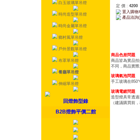
白玉玻璃單吊燈
定 價
:
4200
置入購物
時尚造型單吊燈
產品洽詢(
時尚金屬單吊燈
鄉村風單吊燈
戶外景觀單吊燈
商品色差問題
布罩單吊燈
商品皆為實品拍
不同，商品實際
餐廳單吊燈
玻璃氣泡問題
手工玻璃在85
伸縮單吊燈
玻璃電鍍問題
造型燈具常透過
回燈飾型錄
（建議購買前，
B2B燈飾平價二館