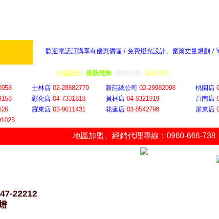
歡迎電話訂購享有優惠價喔 / 免費燈光設計、窗簾丈量規劃 /
奇摩新聞：選對燈飾居家氣氛大提升
隨意窩 Xu
全省門市
│
社區配合
│
最新燈飾
│
購物流程
│
選購清單
│
購物車
│
聯絡YP
0958
士林店
02-28882770
新莊總公司
02-29982098
桃園店
9158
彰化店
04-73318
18
員林店
04-8321919
台南店
626
羅東店
03-9611431
花蓮店
03-8542798
屏東店
91023
地區加盟
、
經銷代理專線：0960-666-738
47-22212
燈