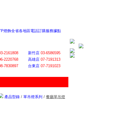
 YP燈飾全省各地區電話訂購服務據點
ite日誌 感謝莊記者熱情介紹
│
會員登入
│
回首頁
│
加入最愛
03-2161808
新竹店
03-6586595
06-2220768
高雄店
07-7191313
08-7830897
台東店
07-7191023
產品型錄
/
單吊燈系列
/
餐廳單吊燈