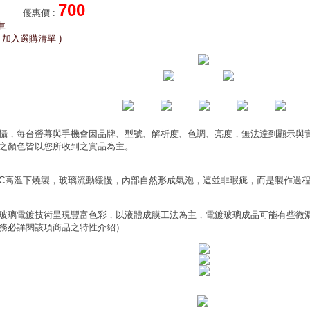
700
優惠價
:
車
 加入選購清單 )
攝，每台螢幕與手機會因品牌、型號、解析度、色調、亮度，無法達到顯示與
之顏色皆以您所收到之實品為主。
0°C高溫下燒製，玻璃流動緩慢，內部自然形成氣泡，這並非瑕疵，而是製作過
玻璃電鍍技術呈現豐富色彩，以液體成膜工法為主，電鍍玻璃成品可能有些微
務必詳閱該項商品之特性介紹）