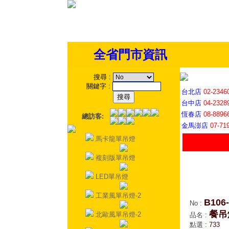
全省門市資訊
搜尋
:
關鍵字
:
台北店
02-2346
台中店
04-2328
恆春店
08-8896
總訪客:
金馬澎店
07-71
馬卡龍單吊燈
複刻版單吊燈
LED單吊燈
工業風單吊燈-2
B106-
No
:
餐吊
北歐風單吊燈-2
品名
:
點選
:
733