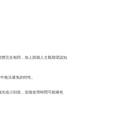
實體完全相同，加上因個人主觀期望認知
程中無法避免的特性。
漏光或小刮痕，並隨使用時間可能褪色