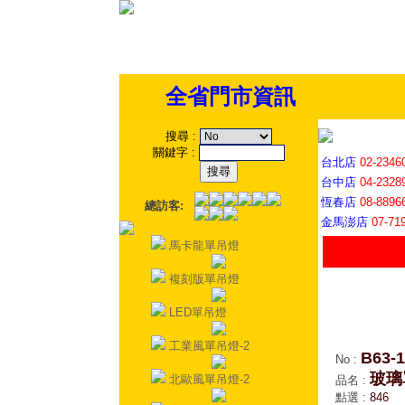
全省門市資訊
搜尋
:
關鍵字
:
台北店
02-2346
台中店
04-2328
恆春店
08-8896
總訪客:
金馬澎店
07-71
馬卡龍單吊燈
複刻版單吊燈
LED單吊燈
工業風單吊燈-2
B63-
No
:
玻璃
北歐風單吊燈-2
品名
:
點選
:
846