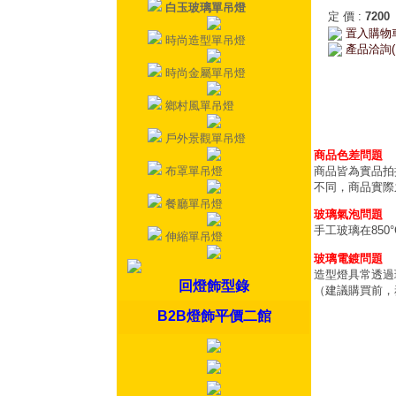
白玉玻璃單吊燈
定 價
:
7200
置入購物
時尚造型單吊燈
產品洽詢(
時尚金屬單吊燈
鄉村風單吊燈
戶外景觀單吊燈
商品色差問題
布罩單吊燈
商品皆為實品拍
不同，商品實際
餐廳單吊燈
玻璃氣泡問題
手工玻璃在85
伸縮單吊燈
玻璃電鍍問題
造型燈具常透過
回燈飾型錄
（建議購買前，
B2B燈飾平價二館