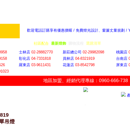
歡迎電話訂購享有優惠價喔 / 免費燈光設計、窗簾丈量規劃 /
奇摩新聞：選對燈飾居家氣氛大提升
隨意窩 Xu
全省門市
│
社區配合
│
最新燈飾
│
購物流程
│
選購清單
│
購物車
│
聯絡YP
0958
士林店
02-28882770
新莊總公司
02-29982098
桃園店
9158
彰化店
04-73318
18
員林店
04-8321919
台南店
626
羅東店
03-9611431
花蓮店
03-8542798
屏東店
91023
地區加盟
、
經銷代理專線：0960-666-738
1819
單吊燈