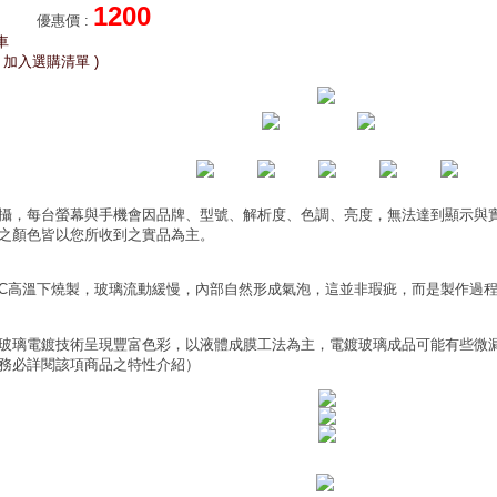
1200
優惠價
:
車
 加入選購清單 )
攝，每台螢幕與手機會因品牌、型號、解析度、色調、亮度，無法達到顯示與
之顏色皆以您所收到之實品為主。
0°C高溫下燒製，玻璃流動緩慢，內部自然形成氣泡，這並非瑕疵，而是製作過
玻璃電鍍技術呈現豐富色彩，以液體成膜工法為主，電鍍玻璃成品可能有些微
務必詳閱該項商品之特性介紹）