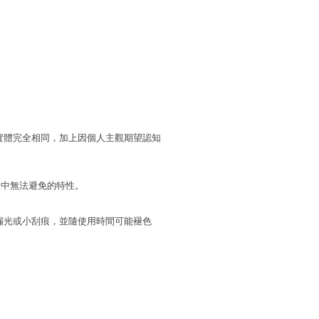
實體完全相同，加上因個人主觀期望認知
程中無法避免的特性。
漏光或小刮痕，並隨使用時間可能褪色