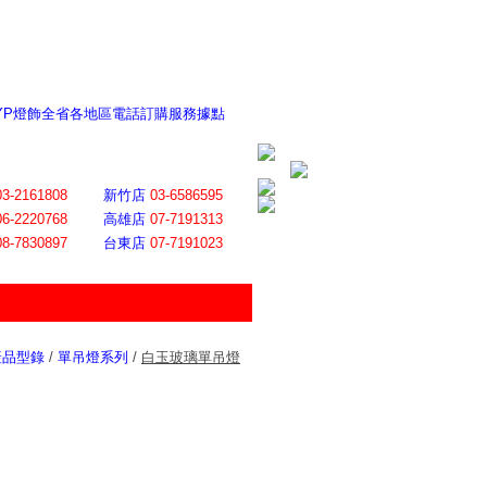
 YP燈飾全省各地區電話訂購服務據點
ite日誌 感謝莊記者熱情介紹
│
會員登入
│
回首頁
│
加入最愛
03-2161808
新竹店
03-6586595
06-2220768
高雄店
07-7191313
08-7830897
台東店
07-7191023
產品型錄
/
單吊燈系列
/
白玉玻璃單吊燈