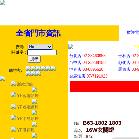
全省門市資訊
歡迎電
全省門市
│
社
搜尋
:
關鍵字
:
台北店
02-23460958
士林店
02-
台中店
04-23289158
彰化店
04-
恆春店
08-8896626
羅東店
03-
總訪客:
金馬澎店
07-7191023
新款燈飾
YP客廳吊燈
YP餐廳吊燈
YP中島吊燈
B63-1802 1803
No
:
16W玄關燈
YP吸頂燈
品名
:
點選
:
972