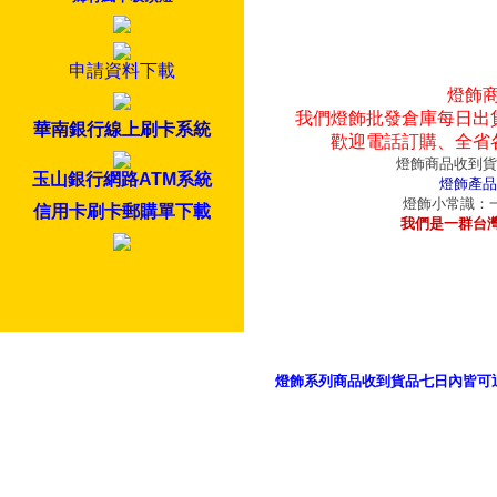
申請資料下載
燈飾
我們燈飾批發倉庫每日出
華南銀行線上刷卡系統
歡迎電話訂購、全省
燈飾商品收到貨
玉山銀行網路ATM系統
燈飾產品
燈飾小常識：一
信用卡刷卡郵購單下載
我們是一群台
燈飾系列商品收到貨品七日內皆可
御品科技、YP燈飾網版權所有 c 2011 