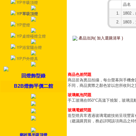
YP半吸頂燈
品名
1.
1802
YP單吸頂燈
2.
1803
YP壁燈
YP桌燈檯燈立燈
產品洽詢( 加入選購清單 )
YP浴室陽台燈
YP戶外燈具
商品色差問題
回燈飾型錄
商品皆為實品拍攝，每台螢幕與手機會
不同，商品實際之顏色皆以您所收到之
B2B燈飾平價二館
玻璃氣泡問題
手工玻璃在850°C高溫下燒製，玻璃
玻璃電鍍問題
造型燈具常透過玻璃電鍍技術呈現豐富
（建議購買前，務必詳閱該項商品之特
鄉村風半吸頂燈