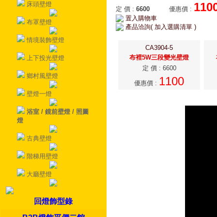
床頭壁燈
110
定 價
:
6600
優惠價
:
置入購物車
布罩壁燈
產品洽詢( 加入選購清單 )
情境裝飾壁燈
CA3904-5
布裡5W三段變光壁燈
上下投光壁燈
定 價
:
6600
鄉村風壁燈
1100
優惠價
:
壁燈一燈
浴室 / 鏡前壁燈 / 照圖
燈
古典壁燈
階梯用壁燈
大廳壁燈
回燈飾型錄