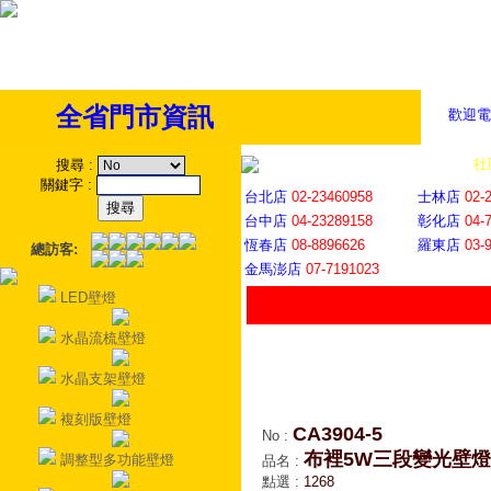
全省門市資訊
歡迎電
全省門市
│
社
搜尋
:
關鍵字
:
台北店
02-23460958
士林店
02-
台中店
04-23289158
彰化店
04-
恆春店
08-8896626
羅東店
03-
總訪客:
金馬澎店
07-7191023
LED壁燈
水晶流梳壁燈
水晶支架壁燈
複刻版壁燈
CA3904-5
No
:
布裡5W三段變光壁燈
調整型多功能壁燈
品名
:
點選
:
1268