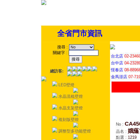
全省門市資訊
搜尋
:
關鍵字
:
台北店
02-2346
台中店
04-2328
恆春店
08-8896
總訪客:
金馬澎店
07-71
LED壁燈
水晶流梳壁燈
水晶支架壁燈
複刻版壁燈
CA45
No
:
娥蕯
調整型多功能壁燈
品名
:
點選
:
1219