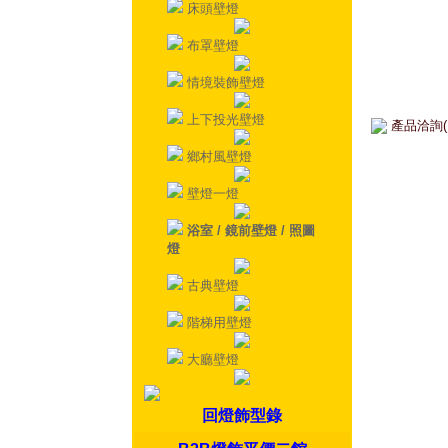
床頭壁燈
布罩壁燈
情境裝飾壁燈
上下投光壁燈
產品洽詢(
鄉村風壁燈
壁燈一燈
浴室 / 鏡前壁燈 / 照圖
燈
古典壁燈
階梯用壁燈
大廳壁燈
回燈飾型錄