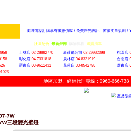
歡迎電話訂購享有優惠價喔 / 免費燈光設計、窗簾丈量規劃 /
奇摩新聞：選對燈飾居家氣氛大提升
隨意窩 Xu
全省門市
│
社區配合
│
最新燈飾
│
購物流程
│
選購清單
│
購物車
│
聯絡YP
0958
士林店
02-28882770
新莊總公司
02-29982098
桃園店
9158
彰化店
04-73318
18
員林店
04-8321919
台南店
626
羅東店
03-9611431
花蓮店
03-8542798
屏東店
91023
地區加盟
、
經銷代理專線：0960-666-738
產品型
07-7W
7W三段變光壁燈