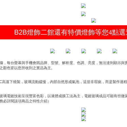
B2B燈飾二館還有特價燈飾等您
點選
4
攝，每台螢幕與手機會因品牌、型號、解析度、色調、亮度，無法達到顯示與
之顏色皆以您所收到之實品為主。
0°C高溫下燒製，玻璃流動緩慢，內部自然形成氣泡，這並非瑕疵，而是製作過
玻璃電鍍技術呈現豐富色彩，以液體成膜工法為主，電鍍玻璃成品可能有些微
務必詳閱該項商品之特性介紹）