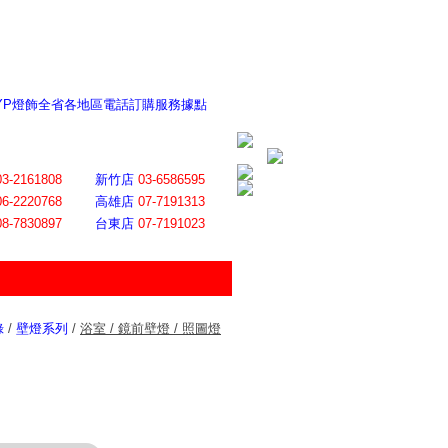
 YP燈飾全省各地區電話訂購服務據點
ite日誌 感謝莊記者熱情介紹
│
會員登入
│
回首頁
│
加入最愛
03-2161808
新竹店
03-6586595
06-2220768
高雄店
07-7191313
08-7830897
台東店
07-7191023
錄
/
壁燈系列
/
浴室 / 鏡前壁燈 / 照圖燈