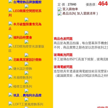
台灣燈飾品牌旗艦館
464
定 價
:
27840
優惠價
:
置入購物車
LED商業空間照明系
產品洽詢( 加入選購清單 )
列
本月破盤限量售完為
止
福利品特賣會
商品色差問題
商品皆為實品拍攝，每台螢幕與手機會
LED燈泡燈管光源量販
不同，商品實際之顏色皆以您所收到之
區
玻璃氣泡問題
手工玻璃在850°C高溫下燒製，玻璃
北歐風宜家設計燈飾
玻璃電鍍問題
燧火設計燈飾
造型燈具常透過玻璃電鍍技術呈現豐富
（建議購買前，務必詳閱該項商品之特
吊扇燈飾系列
檯燈立燈系列
埃及．奧地利水晶燈
LOFT工業風燈飾系列