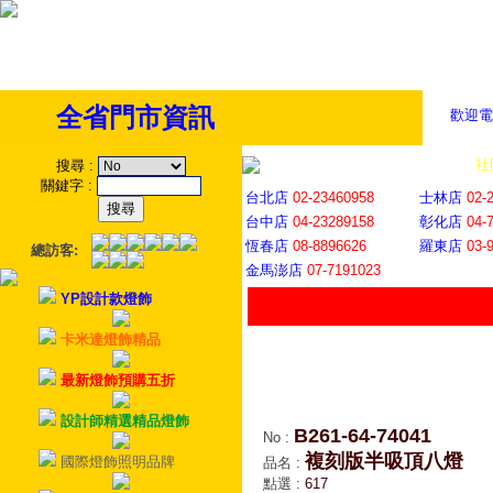
全省門市資訊
歡迎電
全省門市
│
社
搜尋
:
關鍵字
:
台北店
02-23460958
士林店
02-
台中店
04-23289158
彰化店
04-
恆春店
08-8896626
羅東店
03-
總訪客:
金馬澎店
07-7191023
YP設計款燈飾
卡米達燈飾精品
最新燈飾預購五折
設計師精選精品燈飾
B261-64-74041
No
:
複刻版半吸頂八燈
國際燈飾照明品牌
品名
:
點選
:
617