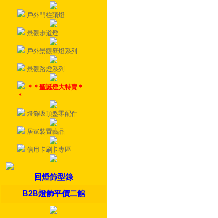
戶外門柱頭燈
景觀步道燈
戶外景觀壁燈系列
景觀路燈系列
＊＊聖誕燈大特賣＊
＊
燈飾吸頂盤零配件
居家裝置藝品
信用卡刷卡專區
回燈飾型錄
B2B燈飾平價二館