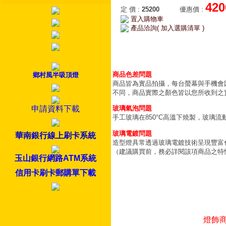
420
定 價
:
25200
優惠價
:
置入購物車
產品洽詢( 加入選購清單 )
商品色差問題
鄉村風半吸頂燈
商品皆為實品拍攝，每台螢幕與手機會
不同，商品實際之顏色皆以您所收到之
申請資料下載
玻璃氣泡問題
手工玻璃在850°C高溫下燒製，玻璃
玻璃電鍍問題
華南銀行線上刷卡系統
造型燈具常透過玻璃電鍍技術呈現豐富
（建議購買前，務必詳閱該項商品之特
玉山銀行網路ATM系統
信用卡刷卡郵購單下載
燈飾