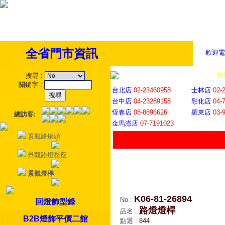
全省門市資訊
歡迎電
全省門市
│
社
搜尋
:
關鍵字
:
台北店
02-23460958
士林店
02-
台中店
04-23289158
彰化店
04-
恆春店
08-8896626
羅東店
03-
總訪客:
金馬澎店
07-7191023
景觀路燈頭
景觀路燈整座
景觀燈桿
K06-81-26894
No
:
回燈飾型錄
路燈燈桿
品名
:
B2B燈飾平價二館
點選
:
844