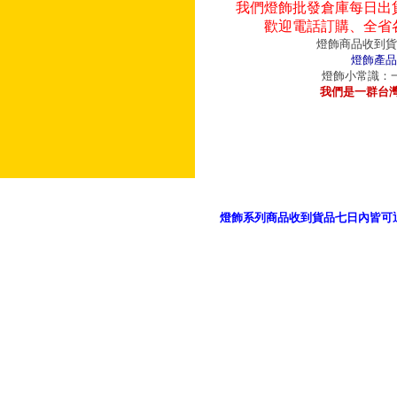
我們燈飾批發倉庫每日出
歡迎電話訂購、全省
燈飾商品收到貨
燈飾產品
燈飾小常識：一
我們是一群台
燈飾系列商品收到貨品七日內皆可
御品科技、YP燈飾網版權所有 c 2011 