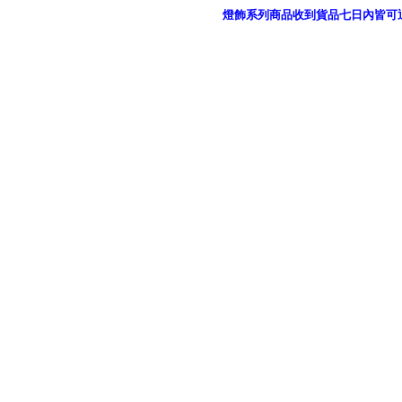
燈飾系列商品收到貨品七日內皆可
御品科技、YP燈飾網版權所有 c 2011 