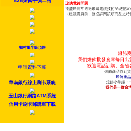
B2B燈飾平價二館
玻璃電鍍問題
造型燈具常透過玻璃電鍍技術呈現豐富
（建議購買前，務必詳閱該項商品之特
鄉村風半吸頂燈
燈飾
我們燈飾批發倉庫每日出
歡迎電話訂購、全省
申請資料下載
燈飾商品收到貨
燈飾產品
燈飾小常識：一
華南銀行線上刷卡系統
我們是一群台
玉山銀行網路ATM系統
信用卡刷卡郵購單下載