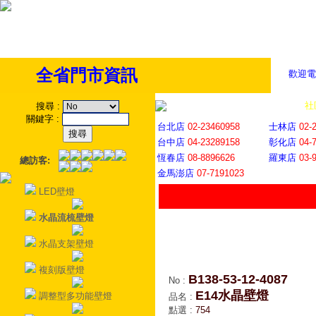
全省門市資訊
歡迎電
全省門市
│
社
搜尋
:
關鍵字
:
台北店
02-23460958
士林店
02-
台中店
04-23289158
彰化店
04-
恆春店
08-8896626
羅東店
03-
總訪客:
金馬澎店
07-7191023
LED壁燈
水晶流梳壁燈
水晶支架壁燈
複刻版壁燈
B138-53-12-4087
No
:
E14水晶壁燈
調整型多功能壁燈
品名
:
點選
:
754