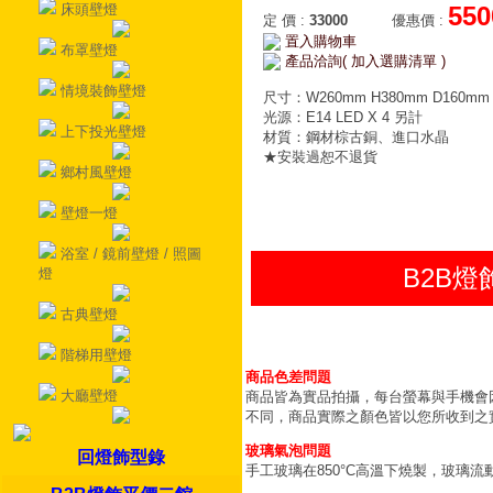
床頭壁燈
550
定 價
:
33000
優惠價
:
置入購物車
布罩壁燈
產品洽詢( 加入選購清單 )
情境裝飾壁燈
尺寸：W260mm H380mm D160mm
光源：E14 LED X 4 另計
上下投光壁燈
材質：鋼材棕古銅、進口水晶
★安裝過恕不退貨
鄉村風壁燈
壁燈一燈
浴室 / 鏡前壁燈 / 照圖
B2B
燈
古典壁燈
階梯用壁燈
商品色差問題
大廳壁燈
商品皆為實品拍攝，每台螢幕與手機會
不同，商品實際之顏色皆以您所收到之
玻璃氣泡問題
回燈飾型錄
手工玻璃在850°C高溫下燒製，玻璃