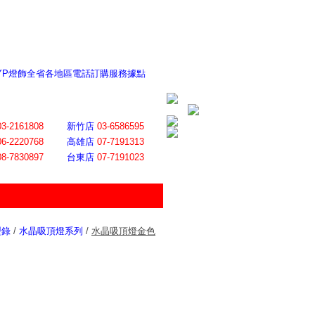
 YP燈飾全省各地區電話訂購服務據點
ite日誌 感謝莊記者熱情介紹
│
會員登入
│
回首頁
│
加入最愛
03-2161808
新竹店
03-6586595
06-2220768
高雄店
07-7191313
08-7830897
台東店
07-7191023
型錄
/
水晶吸頂燈系列
/
水晶吸頂燈金色