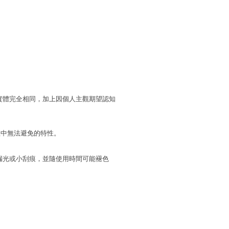
實體完全相同，加上因個人主觀期望認知
程中無法避免的特性。
漏光或小刮痕，並隨使用時間可能褪色