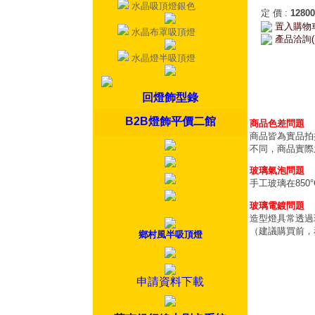
水晶吸頂燈銀色
定 價
:
12800
置入購物
水晶布罩吸頂燈
產品洽詢(
水晶燈半吸頂燈
回燈飾型錄
B2B燈飾平價二館
商品色差問題
商品皆為實品拍
不同，商品實際
玻璃氣泡問題
手工玻璃在85
玻璃電鍍問題
造型燈具常透過
（建議購買前，
鄉村風半吸頂燈
申請資料下載