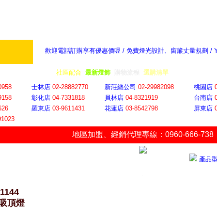
歡迎電話訂購享有優惠價喔 / 免費燈光設計、窗簾丈量規劃 /
奇摩新聞：選對燈飾居家氣氛大提升
隨意窩 Xu
全省門市
│
社區配合
│
最新燈飾
│
購物流程
│
選購清單
│
購物車
│
聯絡YP
0958
士林店
02-28882770
新莊總公司
02-29982098
桃園店
9158
彰化店
04-73318
18
員林店
04-8321919
台南店
626
羅東店
03-9611431
花蓮店
03-8542798
屏東店
91023
地區加盟
、
經銷代理專線：0960-666-738
產品
1144
吸頂燈