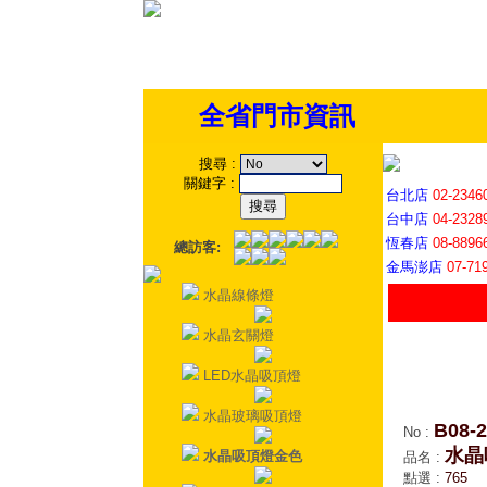
全省門市資訊
搜尋
:
關鍵字
:
台北店
02-2346
台中店
04-2328
恆春店
08-8896
總訪客:
金馬澎店
07-71
水晶線條燈
水晶玄關燈
LED水晶吸頂燈
水晶玻璃吸頂燈
B08-2
No
:
水晶
水晶吸頂燈金色
品名
:
點選
:
765