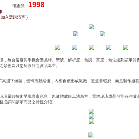
1998
優惠價
:
車
 加入選購清單 )
攝，每台螢幕與手機會因品牌、型號、解析度、色調、亮度，無法達到顯示與
之顏色皆以您所收到之實品為主。
0°C高溫下燒製，玻璃流動緩慢，內部自然形成氣泡，這並非瑕疵，而是製作過
玻璃電鍍技術呈現豐富色彩，以液體成膜工法為主，電鍍玻璃成品可能有些微
務必詳閱該項商品之特性介紹）