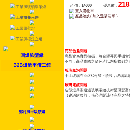
218
定 價
:
14000
優惠價
:
工業風玻璃單吊燈
置入購物車
產品洽詢( 加入選購清單 )
工業風餐吊燈
工業風壁燈
工業風檯燈立燈
商品色差問題
回燈飾型錄
商品皆為實品拍攝，每台螢幕與手機會
不同，商品實際之顏色皆以您所收到之
B2B燈飾平價二館
玻璃氣泡問題
手工玻璃在850°C高溫下燒製，玻璃
玻璃電鍍問題
造型燈具常透過玻璃電鍍技術呈現豐富
（建議購買前，務必詳閱該項商品之特
鄉村風半吸頂燈