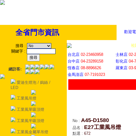
全省門市資訊
歡迎電
全省門市
│
社
搜尋
:
關鍵字
:
台北店
02-23460958
士林店
02-
台中店
04-23289158
彰化店
04-
恆春店
08-8896626
羅東店
03-
總訪客:
金馬澎店
07-7191023
愛迪生燈泡 / 鎢絲 /
LED
工業風吊燈
工業風單吸頂燈
A45-D1580
工業風半吸頂燈
No
:
E27工業風吊燈
品名
:
工業風金屬單吊燈
點選
:
672