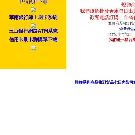
申請資料下載
燈飾
我們燈飾批發倉庫每日出
華南銀行線上刷卡系統
歡迎電話訂購、全省
燈飾商品收到貨
燈飾產品
玉山銀行網路ATM系統
燈飾小常識：一
信用卡刷卡郵購單下載
我們是一群台
燈飾系列商品收到貨品七日內皆可
御品科技、YP燈飾網版權所有 c 2011 