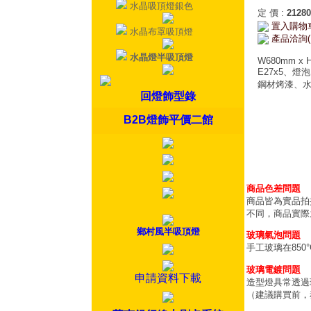
水晶吸頂燈銀色
定 價
:
21280
置入購物
水晶布罩吸頂燈
產品洽詢(
水晶燈半吸頂燈
W680mm x 
E27x5、燈
鋼材烤漆、
回燈飾型錄
B2B燈飾平價二館
商品色差問題
商品皆為實品拍
不同，商品實際
鄉村風半吸頂燈
玻璃氣泡問題
手工玻璃在85
玻璃電鍍問題
申請資料下載
造型燈具常透過
（建議購買前，