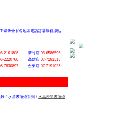
 YP燈飾全省各地區電話訂購服務據點
ite日誌 感謝莊記者熱情介紹
│
會員登入
│
回首頁
│
加入最愛
03-2161808
新竹店
03-6586595
06-2220768
高雄店
07-7191313
08-7830897
台東店
07-7191023
型錄
/
水晶吸頂燈系列
/
水晶燈半吸頂燈