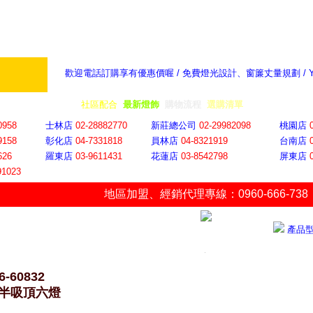
歡迎電話訂購享有優惠價喔 / 免費燈光設計、窗簾丈量規劃 /
奇摩新聞：選對燈飾居家氣氛大提升
隨意窩 Xu
全省門市
│
社區配合
│
最新燈飾
│
購物流程
│
選購清單
│
購物車
│
聯絡YP
0958
士林店
02-28882770
新莊總公司
02-29982098
桃園店
9158
彰化店
04-73318
18
員林店
04-8321919
台南店
626
羅東店
03-9611431
花蓮店
03-8542798
屏東店
91023
地區加盟
、
經銷代理專線：0960-666-738
產品
6-60832
半吸頂六燈