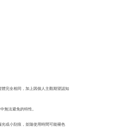
實體完全相同，加上因個人主觀期望認知
程中無法避免的特性。
漏光或小刮痕，並隨使用時間可能褪色