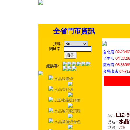
全省門市資訊
搜尋
:
關鍵字
:
台北店
02-2346
台中店
04-2328
恆春店
08-8896
總訪客:
金馬澎店
07-71
水晶線條燈
水晶玄關燈
LED水晶吸頂燈
水晶玻璃吸頂燈
L12-5
No
:
水晶
水晶吸頂燈金色
品名
:
點選
:
729