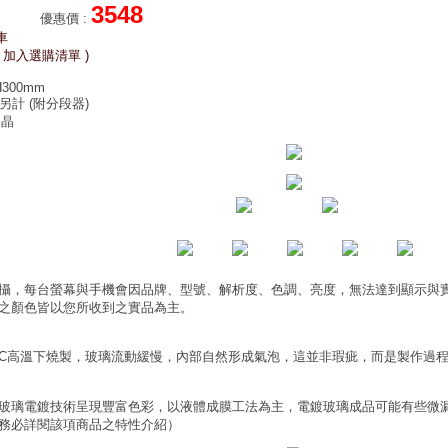
3548
優惠價
:
車
 加入選購清單 )
H300mm
泡另計
(附分段器)
水晶
攝，每台螢幕與手機會因品牌、型號、解析度、色調、亮度，無法達到顯示與
之顏色皆以您所收到之實品為主。
0°C高溫下燒製，玻璃流動緩慢，內部自然形成氣泡，這並非瑕疵，而是製作過
玻璃電鍍技術呈現豐富色彩，以液體成膜工法為主，電鍍玻璃成品可能有些微
務必詳閱該項商品之特性介紹）