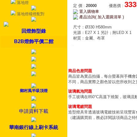
落地燈
333
定 價
:
20000
優惠價
:
置入購物車
落地燈檯燈配對
產品洽詢( 加入選購清單 )
尺寸：Ø330 H580mm
回燈飾型錄
光源：E27 X 1 另計；附LED X 1
材質：金屬、布罩
B2B燈飾平價二館
商品色差問題
商品皆為實品拍攝，每台螢幕與手機會
不同，商品實際之顏色皆以您所收到之
鄉村風半吸頂燈
玻璃氣泡問題
手工玻璃在850°C高溫下燒製，玻璃
玻璃電鍍問題
申請資料下載
造型燈具常透過玻璃電鍍技術呈現豐富
（建議購買前，務必詳閱該項商品之特
華南銀行線上刷卡系統