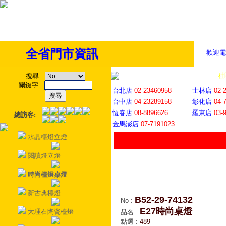
全省門市資訊
歡迎電
全省門市
│
社
搜尋
:
關鍵字
:
台北店
02-23460958
士林店
02-
台中店
04-23289158
彰化店
04-
恆春店
08-8896626
羅東店
03-
總訪客:
金馬澎店
07-7191023
水晶檯燈立燈
閱讀燈立燈
時尚檯燈桌燈
新古典檯燈
B52-29-74132
No
:
E27時尚桌燈
大理石陶瓷檯燈
品名
:
點選
:
489