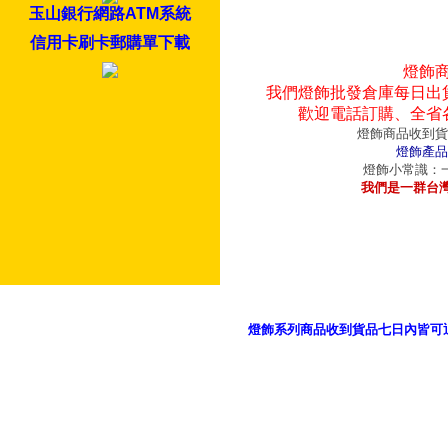
玉山銀行網路ATM系統
信用卡刷卡郵購單下載
燈飾
我們燈飾批發倉庫每日出
歡迎電話訂購、全省
燈飾商品收到貨
燈飾產品
燈飾小常識：一
我們是一群台
燈飾系列商品收到貨品七日內皆可
御品科技、YP燈飾網版權所有 c 2011 