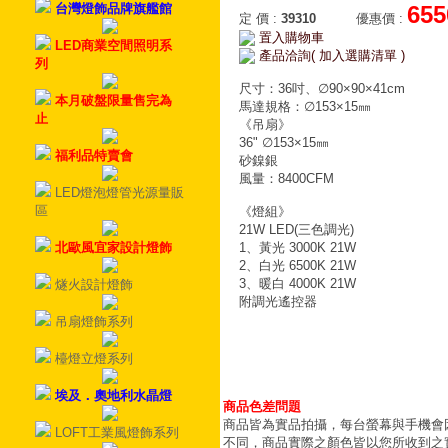
台灣燈飾品牌旗艦館
655
定 價
:
39310
優惠價
:
置入購物車
LED商業空間照明系
產品洽詢( 加入選購清單 )
列
尺寸：36吋、∅90×90×41cm
本月破盤限量售完為
馬達規格：∅153×15㎜
止
《吊扇》
36" ∅153×15㎜
福利品特賣會
砂鎳銀
風量：8400CFM
LED燈泡燈管光源量販
區
《燈組》
21W LED(三色調光)
北歐風宜家設計燈飾
1、黃光 3000K 21W
2、白光 6500K 21W
3、暖白 4000K 21W
燧火設計燈飾
附調光遙控器
吊扇燈飾系列
檯燈立燈系列
埃及．奧地利水晶燈
商品色差問題
商品皆為實品拍攝，每台螢幕與手機會
LOFT工業風燈飾系列
不同，商品實際之顏色皆以您所收到之