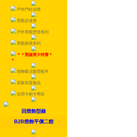
戶外門柱頭燈
景觀步道燈
戶外景觀壁燈系列
景觀路燈系列
＊＊聖誕燈大特賣＊
＊
燈飾吸頂盤零配件
居家裝置藝品
信用卡刷卡專區
回燈飾型錄
B2B燈飾平價二館