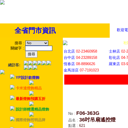
全省門市資訊
歡迎電
全省門市
│
社
搜尋
:
關鍵字
:
台北店
02-23460958
士林店
02-
台中店
04-23289158
彰化店
04-
恆春店
08-8896626
羅東店
03-
總訪客:
金馬澎店
07-7191023
YP設計款燈飾
卡米達燈飾精品
最新燈飾預購五折
設計師精選精品燈飾
F06-363G
No
:
36吋吊扇遙控燈
國際燈飾照明品牌
品名
:
點選
:
621