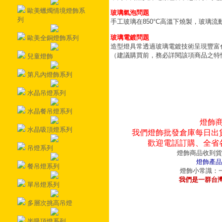
歐美蠟燭情境燈飾系
玻璃氣泡問題
列
手工玻璃在850°C高溫下燒製，玻璃
玻璃電鍍問題
歐美全銅燈飾系列
造型燈具常透過玻璃電鍍技術呈現豐富
（建議購買前，務必詳閱該項商品之特
兒童燈飾
第凡內燈飾系列
水晶吊燈系列
水晶餐吊燈系列
燈飾
水晶吸頂燈系列
我們燈飾批發倉庫每日出
歡迎電話訂購、全省
吊燈系列
燈飾商品收到貨
燈飾產品
餐吊燈系列
燈飾小常識：一
我們是一群台
單吊燈系列
多層次挑高吊燈
半吸頂燈系列