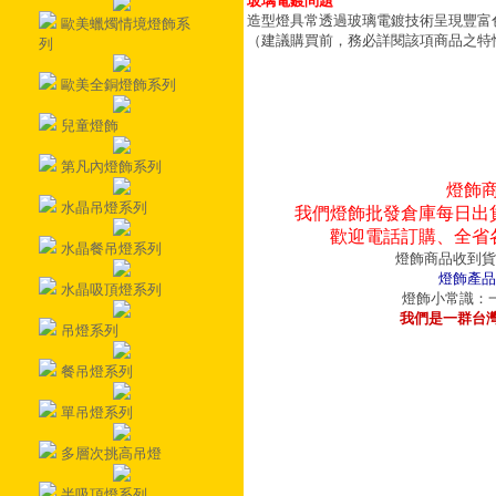
玻璃電鍍問題
造型燈具常透過玻璃電鍍技術呈現豐富
歐美蠟燭情境燈飾系
（建議購買前，務必詳閱該項商品之特
列
歐美全銅燈飾系列
兒童燈飾
第凡內燈飾系列
燈飾
水晶吊燈系列
我們燈飾批發倉庫每日出
歡迎電話訂購、全省
水晶餐吊燈系列
燈飾商品收到貨
燈飾產品
水晶吸頂燈系列
燈飾小常識：一
我們是一群台
吊燈系列
餐吊燈系列
單吊燈系列
多層次挑高吊燈
半吸頂燈系列