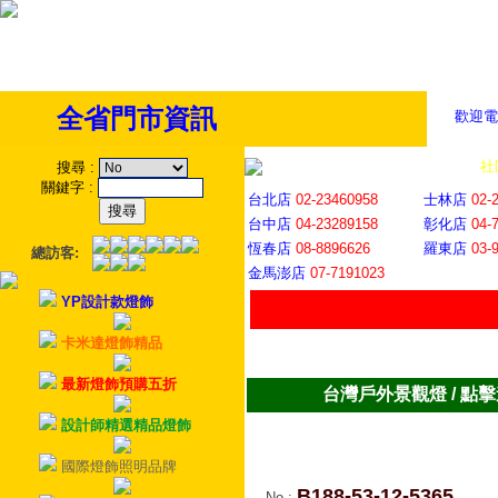
全省門市資訊
歡迎電
全省門市
│
社
搜尋
:
關鍵字
:
台北店
02-23460958
士林店
02-
台中店
04-23289158
彰化店
04-
恆春店
08-8896626
羅東店
03-
總訪客:
金馬澎店
07-7191023
YP設計款燈飾
卡米達燈飾精品
最新燈飾預購五折
台灣戶外景觀燈 / 點
設計師精選精品燈飾
國際燈飾照明品牌
B188-53-12-5365
No
: