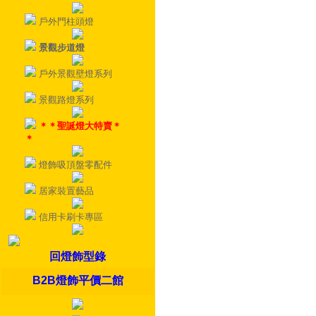
戶外門柱頭燈
景觀步道燈
戶外景觀壁燈系列
景觀路燈系列
＊＊聖誕燈大特賣＊
＊
燈飾吸頂盤零配件
居家裝置藝品
信用卡刷卡專區
回燈飾型錄
B2B燈飾平價二館