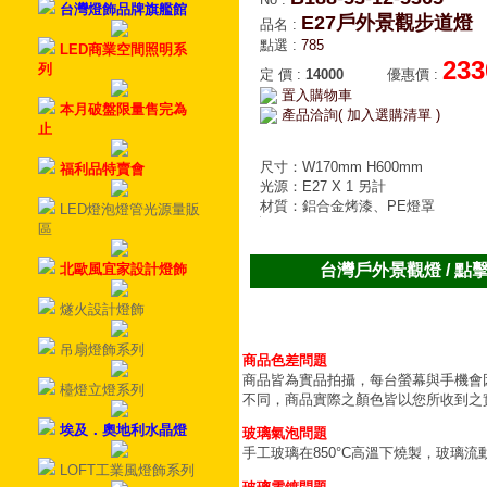
台灣燈飾品牌旗艦館
E27戶外景觀步道燈
品名
:
點選
:
785
LED商業空間照明系
233
列
定 價
:
14000
優惠價
:
置入購物車
本月破盤限量售完為
產品洽詢( 加入選購清單 )
止
尺寸：W170mm H600mm
福利品特賣會
光源：E27 X 1 另計
材質：鋁合金烤漆、PE燈罩
LED燈泡燈管光源量販
區
北歐風宜家設計燈飾
台灣戶外景觀燈 / 點
燧火設計燈飾
吊扇燈飾系列
商品色差問題
商品皆為實品拍攝，每台螢幕與手機會
檯燈立燈系列
不同，商品實際之顏色皆以您所收到之
埃及．奧地利水晶燈
玻璃氣泡問題
手工玻璃在850°C高溫下燒製，玻璃
LOFT工業風燈飾系列