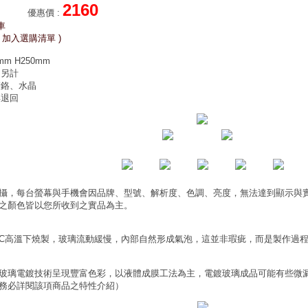
2160
優惠價
:
車
 加入選購清單 )
m H250mm
 另計
鍍鉻、水晶
得退回
攝，每台螢幕與手機會因品牌、型號、解析度、色調、亮度，無法達到顯示與
之顏色皆以您所收到之實品為主。
0°C高溫下燒製，玻璃流動緩慢，內部自然形成氣泡，這並非瑕疵，而是製作過
玻璃電鍍技術呈現豐富色彩，以液體成膜工法為主，電鍍玻璃成品可能有些微
務必詳閱該項商品之特性介紹）