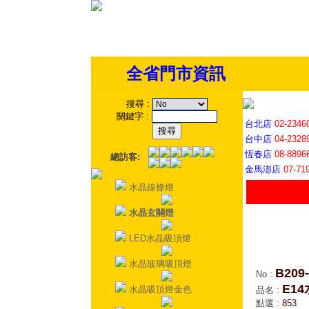
全省門市資訊
搜尋
:
關鍵字
:
台北店
02-2346
台中店
04-2328
恆春店
08-8896
總訪客:
金馬澎店
07-71
水晶線條燈
水晶玄關燈
LED水晶吸頂燈
水晶玻璃吸頂燈
B209
No
:
E1
水晶吸頂燈金色
品名
:
點選
:
853