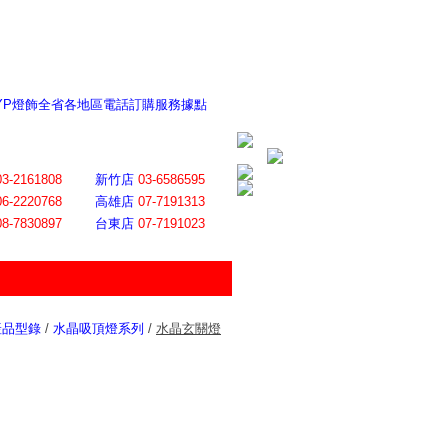
 YP燈飾全省各地區電話訂購服務據點
ite日誌 感謝莊記者熱情介紹
│
會員登入
│
回首頁
│
加入最愛
03-2161808
新竹店
03-6586595
06-2220768
高雄店
07-7191313
08-7830897
台東店
07-7191023
產品型錄
/
水晶吸頂燈系列
/
水晶玄關燈