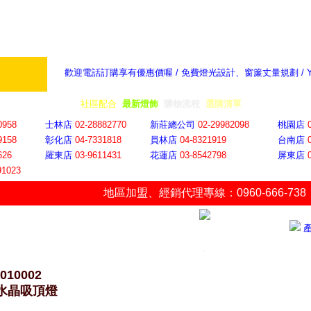
歡迎電話訂購享有優惠價喔 / 免費燈光設計、窗簾丈量規劃 /
奇摩新聞：選對燈飾居家氣氛大提升
隨意窩 Xu
全省門市
│
社區配合
│
最新燈飾
│
購物流程
│
選購清單
│
購物車
│
聯絡YP
0958
士林店
02-28882770
新莊總公司
02-29982098
桃園店
9158
彰化店
04-73318
18
員林店
04-8321919
台南店
626
羅東店
03-9611431
花蓮店
03-8542798
屏東店
91023
地區加盟
、
經銷代理專線：0960-666-738
-010002
4水晶吸頂燈