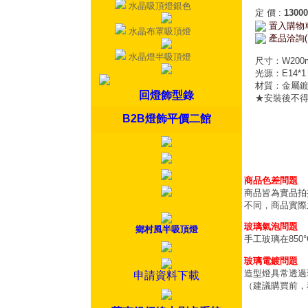
水晶吸頂燈銀色
定 價
:
13000
置入購物
水晶布罩吸頂燈
產品洽詢(
水晶燈半吸頂燈
尺寸：W200m
光源：E14*1
材質：金屬
回燈飾型錄
★安裝後不
B2B燈飾平價二館
商品色差問題
商品皆為實品拍
不同，商品實際
玻璃氣泡問題
鄉村風半吸頂燈
手工玻璃在85
玻璃電鍍問題
造型燈具常透過
申請資料下載
（建議購買前，