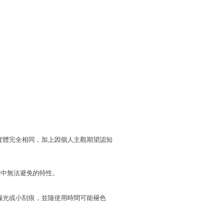
實體完全相同，加上因個人主觀期望認知
程中無法避免的特性。
漏光或小刮痕，並隨使用時間可能褪色