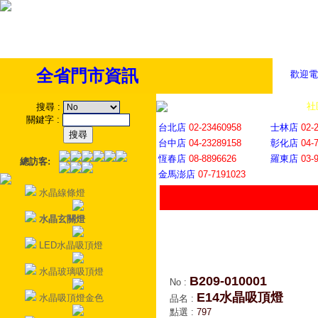
全省門市資訊
歡迎電
全省門市
│
社
搜尋
:
關鍵字
:
台北店
02-23460958
士林店
02-
台中店
04-23289158
彰化店
04-
恆春店
08-8896626
羅東店
03-
總訪客:
金馬澎店
07-7191023
水晶線條燈
水晶玄關燈
LED水晶吸頂燈
水晶玻璃吸頂燈
B209-010001
No
:
E14水晶吸頂燈
水晶吸頂燈金色
品名
:
點選
:
797