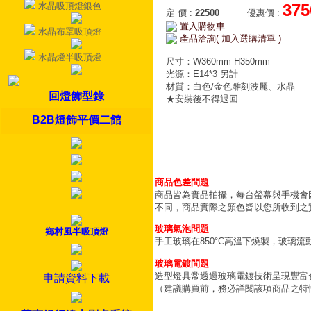
水晶吸頂燈銀色
375
定 價
:
22500
優惠價
:
置入購物車
水晶布罩吸頂燈
產品洽詢( 加入選購清單 )
水晶燈半吸頂燈
尺寸：W360mm H350mm
光源：E14*3 另計
材質：白色/金色雕刻波麗、水晶
回燈飾型錄
★安裝後不得退回
B2B燈飾平價二館
商品色差問題
商品皆為實品拍攝，每台螢幕與手機會
不同，商品實際之顏色皆以您所收到之
玻璃氣泡問題
鄉村風半吸頂燈
手工玻璃在850°C高溫下燒製，玻璃
玻璃電鍍問題
造型燈具常透過玻璃電鍍技術呈現豐富
申請資料下載
（建議購買前，務必詳閱該項商品之特