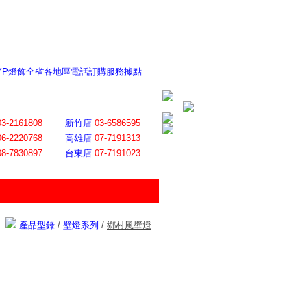
 YP燈飾全省各地區電話訂購服務據點
ite日誌 感謝莊記者熱情介紹
│
會員登入
│
回首頁
│
加入最愛
03-2161808
新竹店
03-6586595
06-2220768
高雄店
07-7191313
08-7830897
台東店
07-7191023
產品型錄
/
壁燈系列
/
鄉村風壁燈