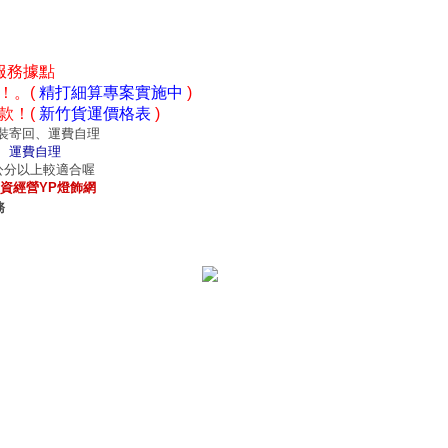
服務據點
！。(
精打細算專案實施中
)
款！(
新竹貨運價格表
)
裝寄回、運費自理
、運費自理
0公分以上較適合喔
資經營YP燈飾網
務
意見
｜
招商專區
｜
網站首頁
｜
我的最愛