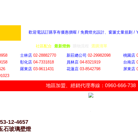
歡迎電話訂購享有優惠價喔 / 免費燈光設計、窗簾丈量規劃 /
奇摩新聞：選對燈飾居家氣氛大提升
隨意窩 Xu
全省門市
│
社區配合
│
最新燈飾
│
購物流程
│
選購清單
│
購物車
│
聯絡YP
0958
士林店
02-28882770
新莊總公司
02-29982098
桃園店
9158
彰化店
04-73318
18
員林店
04-8321919
台南店
626
羅東店
03-9611431
花蓮店
03-8542798
屏東店
91023
地區加盟
、
經銷代理專線：0960-666-738
53-12-4657
4玉石玻璃壁燈