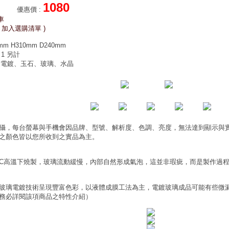
1080
優惠價
:
車
 加入選購清單 )
m H310mm D240mm
 1 另計
金電鍍、玉石、玻璃、水晶
攝，每台螢幕與手機會因品牌、型號、解析度、色調、亮度，無法達到顯示與
之顏色皆以您所收到之實品為主。
0°C高溫下燒製，玻璃流動緩慢，內部自然形成氣泡，這並非瑕疵，而是製作過
玻璃電鍍技術呈現豐富色彩，以液體成膜工法為主，電鍍玻璃成品可能有些微
務必詳閱該項商品之特性介紹）