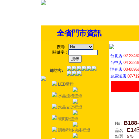
全省門市資訊
搜尋
:
關鍵字
:
台北店
02-2346
台中店
04-2328
恆春店
08-8896
總訪客:
金馬澎店
07-71
LED壁燈
水晶流梳壁燈
水晶支架壁燈
複刻版壁燈
B188-
No
:
E1
調整型多功能壁燈
品名
:
點選
:
575