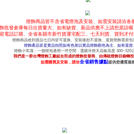
燈飾商品皆不含省電燈泡及安裝、如需安裝請洽各
飾批發倉庫每日出貨量大、如有缺貨、新品供應不上請您原諒喔
迎電話訂購、全省各縣市新竹貨運宅配三、七天到貨、貨到才付
燈飾商品收到貨品七日內皆可退換、安裝後恕不退換、退貨燈飾需原包
燈飾產品皆是實品拍照如有色差以實品燈飾顏色為主、如有退貨
燈飾小常識：一個燈泡適用一坪空間 選購吊燈天花板高度 300~32
我們是一群台灣燈飾工廠組合而成的燈飾批發商、由傳統燈飾目錄轉投
全省銷售據點
如需購買及安裝，請洽
提供您優質服
產品型錄
｜
銷售據點
｜
客服