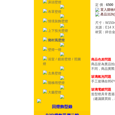
床頭壁燈
定 價
:
6500
置入購物
布罩壁燈
產品洽詢(
情境裝飾壁燈
尺寸：W150m
光源：E14 X
上下投光壁燈
材質：鋅合
鄉村風壁燈
壁燈一燈
浴室 / 鏡前壁燈 / 照圖
商品色差問題
燈
商品皆為實品拍
不同，商品實際
古典壁燈
玻璃氣泡問題
手工玻璃在85
階梯用壁燈
玻璃電鍍問題
大廳壁燈
造型燈具常透過
（建議購買前，
回燈飾型錄