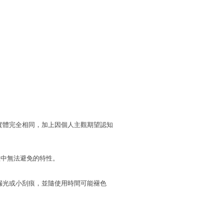
實體完全相同，加上因個人主觀期望認知
程中無法避免的特性。
漏光或小刮痕，並隨使用時間可能褪色